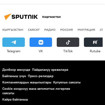
Кыргызстан
КЫРГЫЗСТАН
САЯСАТ
РАДИО
РОССИЯ
МИГРАЦИЯ
СП
Telegram
VK
ТikТоk
Rutube
Долбоор жөнүндө
Пайдалануу эрежелери
Байланыш үчүн
Пресс-релиздер
Компаниялардын жаңылыктары
Купуялык саясаты
Cookie колдонуу жана автоматтык логирлөө
саясаты
Кайра байланыш