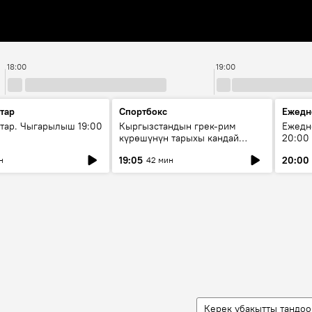
18:00
19:00
тар
Спортбокс
Ежедн
ар. Чыгарылыш 19:00
Кыргызстандын грек-рим
Ежедн
күрөшүнүн тарыхы кандай
20:00
башталган?
19:05
20:00
н
42 мин
Керек убакытты тандоо