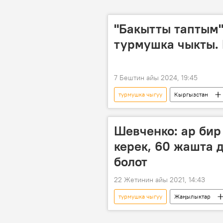
"Бакытты таптым"
турмушка чыкты.
7 Бештин айы 2024, 19:45
турмушка чыгуу
Кыргызстан
Шевченко: ар бир
керек, 60 жашта 
болот
22 Жетинин айы 2021, 14:43
турмушка чыгуу
Жаңылыктар
Валентина Шевченко
карьер