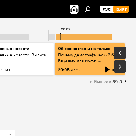
РУС
КЫРГ
20:07
евные новости
Об экономике и не только
евные новости. Выпуск
Почему демографический бум
Кыргызстана может
превратиться в проблему и как
эфир
20:05
4 мин
37 мин
этого избежать
г. Бишкек
89.3