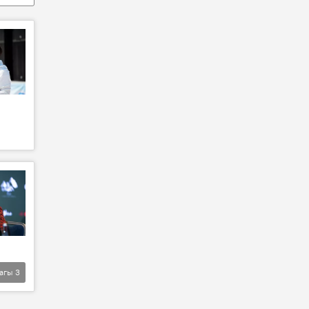
агы
3