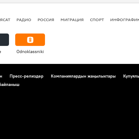
ЯСАТ
РАДИО
РОССИЯ
МИГРАЦИЯ
СПОРТ
ИНФОГРАФИ
e
Odnoklassniki
н
Пресс-релиздер
Компаниялардын жаңылыктары
Купуял
 байланыш