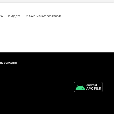
КА
ВИДЕО
МААЛЫМАТ БОРБОР
ык саясаты