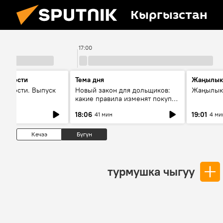
Кыргызстан
17:00
 новости
Тема дня
Жаңылык
новости. Выпуск
Новый закон для дольщиков:
Жаңылыкт
какие правила изменят покупку
квартир
18:06
19:01
41 мин
4 ми
Кечээ
Бүгүн
турмушка чыгуу