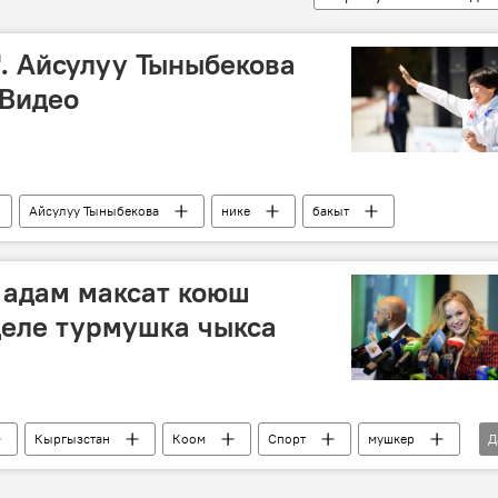
. Айсулуу Тыныбекова
 Видео
Айсулуу Тыныбекова
нике
бакыт
 адам максат коюш
деле турмушка чыкса
Кыргызстан
Коом
Спорт
мушкер
Д
а
Валентина Шевченконун Кыргызстанга келиши