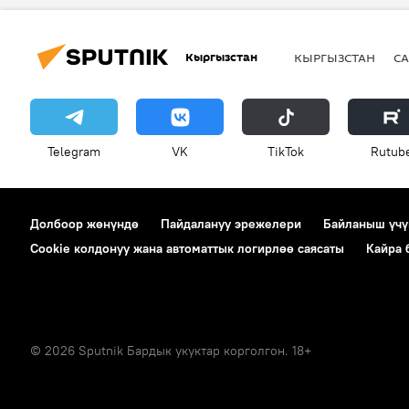
Кыргызстан
КЫРГЫЗСТАН
СА
Telegram
VK
ТikТоk
Rutub
Долбоор жөнүндө
Пайдалануу эрежелери
Байланыш үчү
Cookie колдонуу жана автоматтык логирлөө саясаты
Кайра
© 2026 Sputnik Бардык укуктар корголгон. 18+