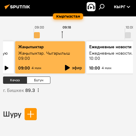
КЫРГ
Кыргызстан
09:00
09:18
10:00
Жаңылыктар
Ежедневные новости
овую
Жаңылыктар. Чыгарылыш
Ежедневные новости. 
09:00
10:00
эфир
09:00
10:00
4 мин
4 мин
Кечээ
Бүгүн
г. Бишкек
89.3
Шуру