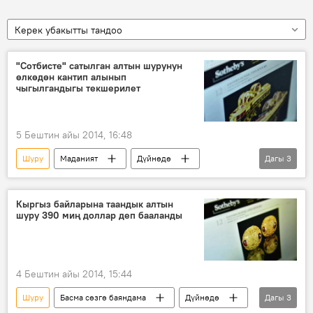
Керек убакытты тандоо
"Сотбисте" сатылган алтын шурунун
өлкөдөн кантип алынып
чыгылгандыгы текшерилет
5 Бештин айы 2014, 16:48
Шуру
Маданият
Дүйнөдө
Дагы
3
Коом
Жаңылыктар
Лондон
Маалымат жана туризм министрлиги
Кыргыз байларына таандык алтын
шуру 390 миң доллар деп бааланды
4 Бештин айы 2014, 15:44
Шуру
Басма сөзгө баяндама
Дүйнөдө
Дагы
3