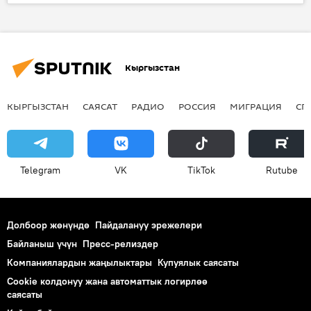
Жаңылыктар
Сансызбай Үмүткөр
Сотбис
Кыргызстан
КЫРГЫЗСТАН
САЯСАТ
РАДИО
РОССИЯ
МИГРАЦИЯ
СП
Telegram
VK
ТikТоk
Rutube
Долбоор жөнүндө
Пайдалануу эрежелери
Байланыш үчүн
Пресс-релиздер
Компаниялардын жаңылыктары
Купуялык саясаты
Cookie колдонуу жана автоматтык логирлөө
саясаты