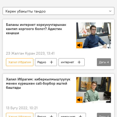
Керек убакытты тандоо
Баланы интернет коркунучтарынан
кантип коргоого болот? Адистин
кеңеши
23 Жалган Куран 2023, 13:41
Халил Ибрагим
Радио
интернет
Дагы
4
санарип
гигиена
ата-эне
бала
Халил Ибрагим: киберкылмыштуулук
менен күрөшкөн call-борбор иштей
баштады
13 Бугу 2022, 10:21
Халил Ибрагим
Радио
маалымат
Дагы
4