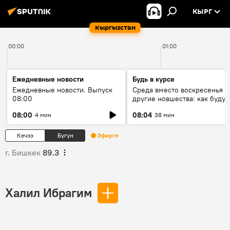
КЫРГ
Кыргызстан
00:00
01:00
Ежедневные новости
Будь в курсе
Ежедневные новости. Выпуск
Среда вместо воскресенья и
08:00
другие новшества: как будут
проходить выборы в КР?
08:00
08:04
4 мин
38 мин
Кечээ
Бүгүн
Эфирге
г. Бишкек
89.3
Халил Ибрагим