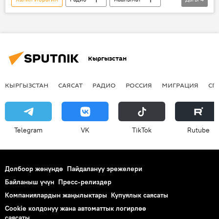
коопсуздук
сабаттуулук
санариптештирүү
кибер чабуул
Кыргызстан
КЫРГЫЗСТАН
САЯСАТ
РАДИО
РОССИЯ
МИГРАЦИЯ
СП
Telegram
VK
ТikТоk
Rutube
Долбоор жөнүндө
Пайдалануу эрежелери
Байланыш үчүн
Пресс-релиздер
Компаниялардын жаңылыктары
Купуялык саясаты
Cookie колдонуу жана автоматтык логирлөө
саясаты