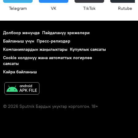
Telegram
VK
ТikТоk
Rutube
Долбоор жөнүндө
Пайдалануу эрежелери
Байланыш үчүн
Пресс-релиздер
Компаниялардын жаңылыктары
Купуялык саясаты
Cookie колдонуу жана автоматтык логирлөө
саясаты
Кайра байланыш
© 2026 Sputnik Бардык укуктар корголгон. 18+