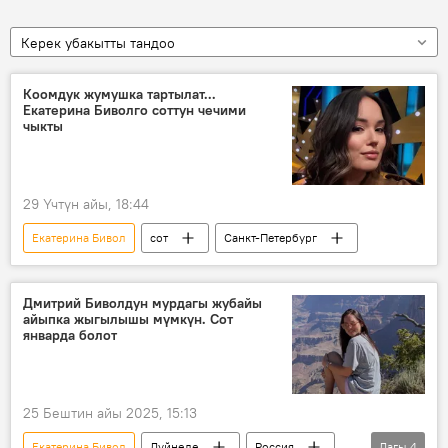
Керек убакытты тандоо
Коомдук жумушка тартылат...
Екатерина Биволго соттун чечими
чыкты
29 Үчтүн айы, 18:44
Екатерина Бивол
сот
Санкт-Петербург
Дмитрий Биволдун мурдагы жубайы
айыпка жыгылышы мүмкүн. Сот
январда болот
25 Бештин айы 2025, 15:13
Екатерина Бивол
Дүйнөдө
Россия
Дагы
4