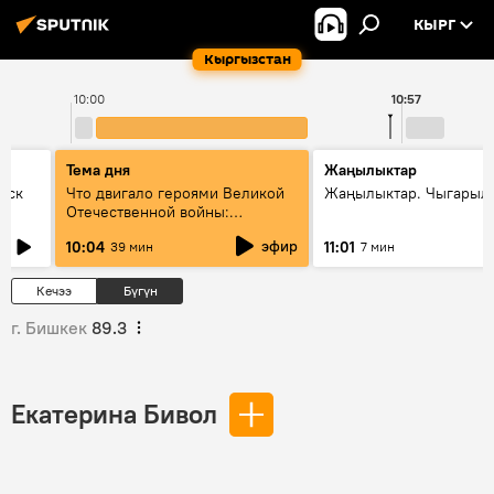
КЫРГ
Кыргызстан
10:00
10:57
Тема дня
Жаңылыктар
уск
Что двигало героями Великой
Жаңылыктар. Чыгарылы
Отечественной войны:
вспоминая Чолпонбая
эфир
10:04
11:01
39 мин
7 мин
Тулебердиева
Кечээ
Бүгүн
г. Бишкек
89.3
Екатерина Бивол