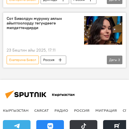
Дмитрий Бивол
сот
жаза
айып
Сот Биволдун мурунку аялын
айыптоолорду төгүндөөгө
милдеттендирди
23 Бештин айы 2025, 17:11
Екатерина Бивол
Россия
Дагы
3
Санкт-Петербург
сот
Дмитрий Бивол
Кыргызстан
КЫРГЫЗСТАН
САЯСАТ
РАДИО
РОССИЯ
МИГРАЦИЯ
СП