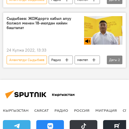
аттестат
"Алтын тамга" аттестаты
Сыдыбаев: ЖОЖдорго кабыл алуу
болжол менен 18-июлдан кийин
башталат
24 Кулжа 2022, 13:33
Амангелди Сыдыбаев
Радио
мектеп
Дагы
2
аттестат
билим
Кыргызстан
КЫРГЫЗСТАН
САЯСАТ
РАДИО
РОССИЯ
МИГРАЦИЯ
СП