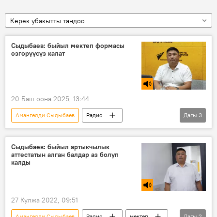
Керек убакытты тандоо
Сыдыбаев: быйыл мектеп формасы
өзгөрүүсүз калат
20 Баш оона 2025, 13:44
Амангелди Сыдыбаев
Радио
Дагы
3
мектеп формасы
билим берүү
Кыргызстан
Сыдыбаев: быйыл артыкчылык
аттестатын алган балдар аз болуп
калды
27 Кулжа 2022, 09:51
Амангелди Сыдыбаев
Радио
мектеп
Дагы
2