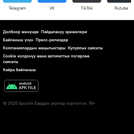
Telegram
VK
ТikТоk
Rutube
Долбоор жөнүндө
Пайдалануу эрежелери
Байланыш үчүн
Пресс-релиздер
Компаниялардын жаңылыктары
Купуялык саясаты
Cookie колдонуу жана автоматтык логирлөө
саясаты
Кайра байланыш
© 2026 Sputnik Бардык укуктар корголгон. 18+