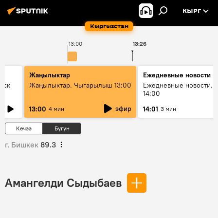
КЫРГ
Кыргызстан
13:00
13:26
1
Жаңылыктар
Ежедневные новости
уск
Жаңылыктар. Чыгарылыш 13:00
Ежедневные новости. 
14:00
эфир
13:00
14:01
4 мин
3 мин
Кечээ
Бүгүн
г. Бишкек
89.3
Амангелди Сыдыбаев