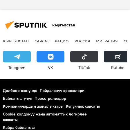
Кыргызстан
КЫРГЫЗСТАН
САЯСАТ
РАДИО
РОССИЯ
МИГРАЦИЯ
СП
Telegram
VK
ТikТоk
Rutube
Долбоор жөнүндө
Пайдалануу эрежелери
Байланыш үчүн
Пресс-релиздер
Компаниялардын жаңылыктары
Купуялык саясаты
Cookie колдонуу жана автоматтык логирлөө
саясаты
Кайра байланыш