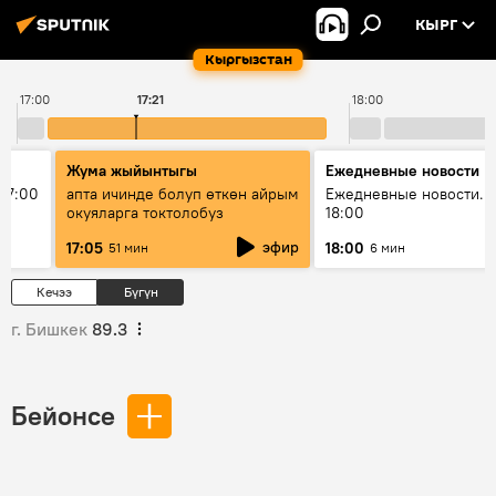
КЫРГ
Кыргызстан
17:00
17:21
18:00
Жума жыйынтыгы
Ежедневные новости
17:00
апта ичинде болуп өткөн айрым
Ежедневные новости. 
окуяларга токтолобуз
18:00
эфир
17:05
18:00
51 мин
6 мин
Кечээ
Бүгүн
г. Бишкек
89.3
Бейонсе