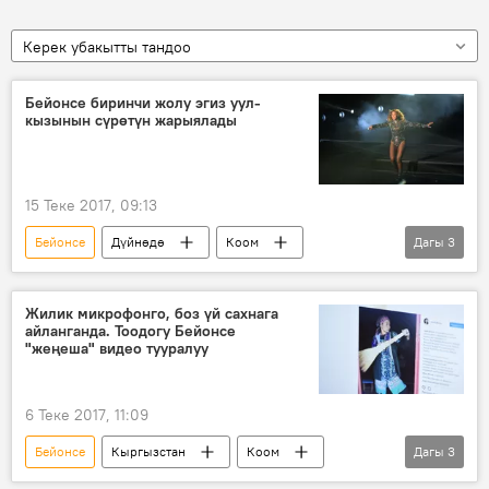
Керек убакытты тандоо
Бейонсе биринчи жолу эгиз уул-
кызынын сүрөтүн жарыялады
15 Теке 2017, 09:13
Бейонсе
Дүйнөдө
Коом
Дагы
3
Жаңылыктар
эгиз
Сүрөт
Жилик микрофонго, боз үй сахнага
айланганда. Тоодогу Бейонсе
"жеңеша" видео тууралуу
6 Теке 2017, 11:09
Бейонсе
Кыргызстан
Коом
Дагы
3
Жаңылыктар
бий
Видео