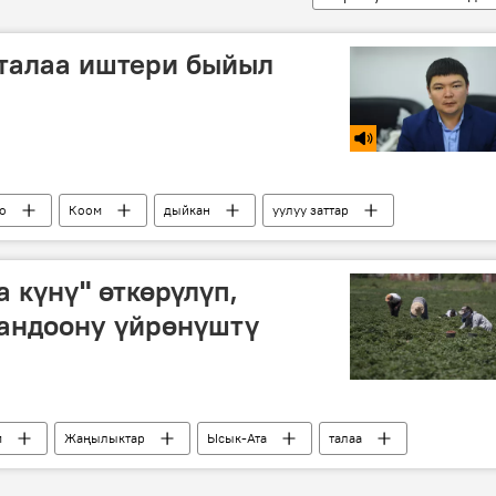
 талаа иштери быйыл
о
Коом
дыйкан
уулуу заттар
 күнү" өткөрүлүп,
тандоону үйрөнүштү
м
Жаңылыктар
Ысык-Ата
талаа