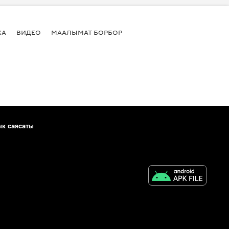
КА
ВИДЕО
МААЛЫМАТ БОРБОР
ык саясаты