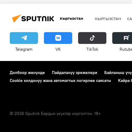
Кыргызстан
КЫРГЫЗСТАН
СА
Telegram
VK
ТikТоk
Rutub
Долбоор жөнүндө
Пайдалануу эрежелери
Байланыш үчү
Cookie колдонуу жана автоматтык логирлөө саясаты
Кайра
© 2026 Sputnik Бардык укуктар корголгон. 18+