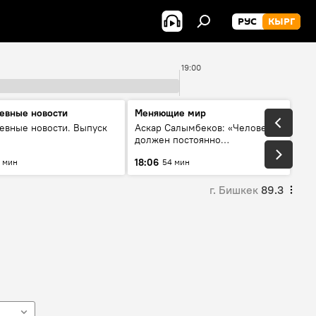
РУС
КЫРГ
19:00
евные новости
Меняющие мир
евные новости. Выпуск
Аскар Салымбеков: «Человек
должен постоянно
совершенствоваться»
18:06
 мин
54 мин
г. Бишкек
89.3