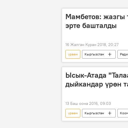
Мамбетов: жазгы
эрте башталды
16 Жалган Куран 2018, 20:27
үрөөн
Кыргызстан
Ради
Ысык-Атада "Талаа
дыйкандар үрөн 
13 Баш оона 2016, 09:03
үрөөн
Кыргызстан
Коо