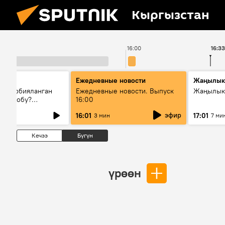
Кыргызстан
16:00
16:3
Ежедневные новости
Жаңылык
н тарбияланган
Ежедневные новости. Выпуск
Жаңылыкт
й болобу?
16:00
жашоосунда
эфир
16:01
17:01
3 мин
7 ми
орду
Кечээ
Бүгүн
үрөөн