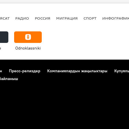
ЯСАТ
РАДИО
РОССИЯ
МИГРАЦИЯ
СПОРТ
ИНФОГРАФИ
e
Odnoklassniki
н
Пресс-релиздер
Компаниялардын жаңылыктары
Купуял
 байланыш