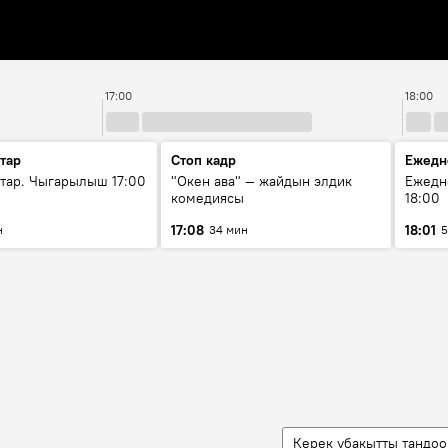
3
17:00
18:00
тар
Стоп кадр
Ежедн
ар. Чыгарылыш 17:00
"Окен ава" — жайдын элдик
Ежедн
комедиясы
18:00
17:08
18:01
н
34 мин
5
Керек убакытты тандоо