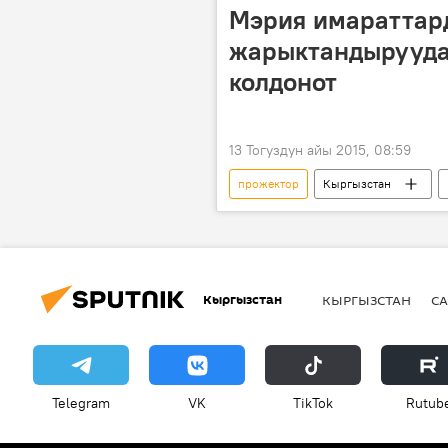
Мэрия имараттар
жарыктандырууда
колдонот
13 Тогуздун айы 2015, 08:59
прожектор
Кыргызстан
жарыктандыруу
"Ала-Тоо" 
Кыргызстан
КЫРГЫЗСТАН
СА
Telegram
VK
ТikТоk
Rutub