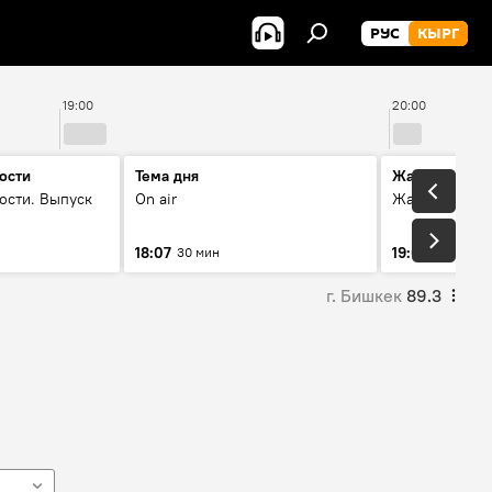
РУС
КЫРГ
19:00
20:00
ости
Тема дня
Жаңылыктар
ости. Выпуск
On air
Жаңылыктар.
18:07
19:01
30 мин
8 мин
г. Бишкек
89.3