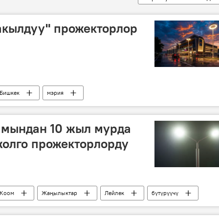
акылдуу" прожекторлор
Бишкек
мэрия
 мындан 10 жыл мурда
жолго прожекторлорду
Коом
Жаңылыктар
Лейлек
бүтүрүүчү