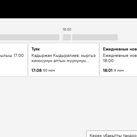
18:00
Туяк
Ежедневные нов
рылыш 17:00
Кадыржан Кыдыралиев: кыргыз
Ежедневные нов
киносунун алтын муунунун
18:00
өкүлү
17:08
18:01
50 мин
5 мин
Керек убакытты тандоо