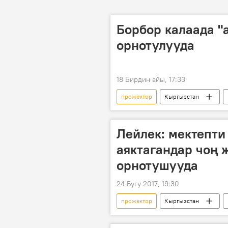
Борбор калаада "
орнотулууда
18 Бирдин айы, 17:33
прожектор
Кыргызстан
Лейлек: мектепти
аяктагандар чоң 
орнотушууда
24 Бугу 2017, 19:30
прожектор
Кыргызстан