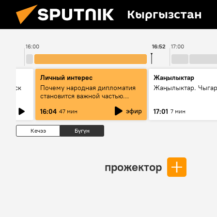
Кыргызстан
16:00
16:52
17:00
Личный интерес
Жаңылыктар
Выпуск
Почему народная дипломатия
Жаңылыктар. Чыга
становится важной частью
международного
эфир
16:04
17:01
47 мин
7 мин
сотрудничества
Кечээ
Бүгүн
прожектор