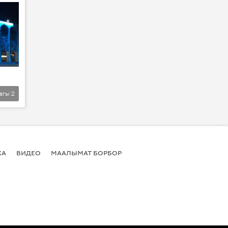
агы
2
КА
ВИДЕО
МААЛЫМАТ БОРБОР