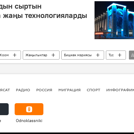
дын сыртын
 жаңы технологияларды
Коом
Жаңылыктар
Бишкек мэриясы
Түс
Д
аянты
ЯСАТ
РАДИО
РОССИЯ
МИГРАЦИЯ
СПОРТ
ИНФОГРАФИ
e
Odnoklassniki