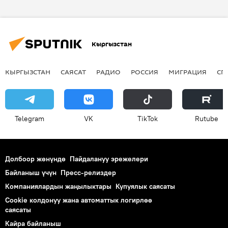
Кыргызстан
КЫРГЫЗСТАН
САЯСАТ
РАДИО
РОССИЯ
МИГРАЦИЯ
СП
Telegram
VK
ТikТоk
Rutube
Долбоор жөнүндө
Пайдалануу эрежелери
Байланыш үчүн
Пресс-релиздер
Компаниялардын жаңылыктары
Купуялык саясаты
Cookie колдонуу жана автоматтык логирлөө
саясаты
Кайра байланыш