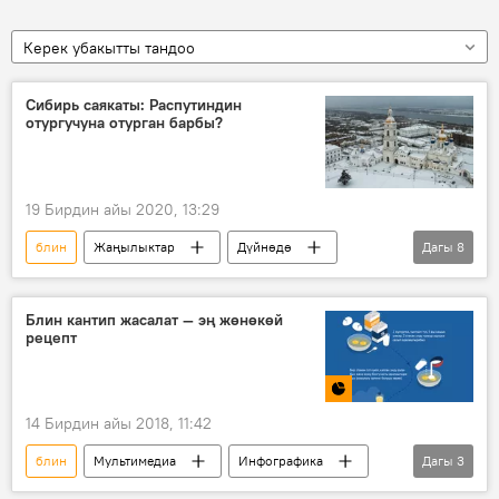
Керек убакытты тандоо
Сибирь саякаты: Распутиндин
отургучуна отурган барбы?
19 Бирдин айы 2020, 13:29
блин
Жаңылыктар
Дүйнөдө
Дагы
8
Коом
саякат
Сибирь
Тюмень
туризм
ашпозчу
Блин кантип жасалат — эң жөнөкөй
рецепт
Маданият
Россия
14 Бирдин айы 2018, 11:42
блин
Мультимедиа
Инфографика
Дагы
3
Коом
Жаңылыктар
Масленица