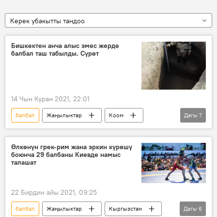
Керек убакытты тандоо
Бишкектен анча алыс эмес жерде
балбал таш табылды. Сүрөт
14 Чын Куран 2021, 22:01
балбал
Жаңылыктар
Коом
Дагы
7
Кыргызстан
Маданият
Бишкек
Чүй облусу
таш
эстелик
Өлкөнүн грек-рим жана эркин күрөшү
боюнча 29 балбаны Киевде намыс
табылга
талашат
22 Бирдин айы 2021, 09:25
балбал
Жаңылыктар
Кыргызстан
Дагы
6