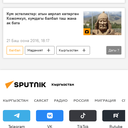
Дүйнөдө
Спорт
Украина
мелдеш
грек-рим күрөшү
Кум эстеликтер: атын аярлап көтөргөн
Кожомкул, кумдагы балбал таш жана
эркин күрөш
ак бата
21 Баш оона 2016, 18:17
балбал
Маданият
Кыргызстан
Дагы
7
Мультимедиа
Коом
Сүрөт
Жаңылыктар
Ысык-Көл
таш
фестиваль
Кыргызстан
КЫРГЫЗСТАН
САЯСАТ
РАДИО
РОССИЯ
МИГРАЦИЯ
СП
Telegram
VK
ТikТоk
Rutube