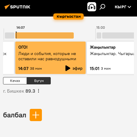
КЫРГ
Кыргызстан
14:07
15:00
ОГО!
Жаңылыктар
уск
Люди и события, которые не
Жаңылыктар. Чыгарыл
оставили нас равнодушными
эфир
14:07
15:01
38 мин
3 мин
Кечээ
Бүгүн
г. Бишкек
89.3
балбал