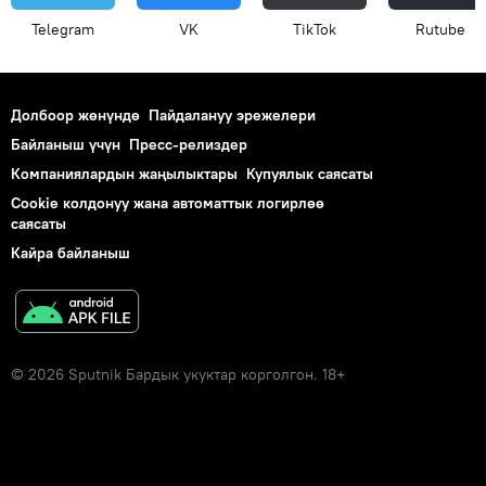
Telegram
VK
ТikТоk
Rutube
Долбоор жөнүндө
Пайдалануу эрежелери
Байланыш үчүн
Пресс-релиздер
Компаниялардын жаңылыктары
Купуялык саясаты
Cookie колдонуу жана автоматтык логирлөө
саясаты
Кайра байланыш
© 2026 Sputnik Бардык укуктар корголгон. 18+