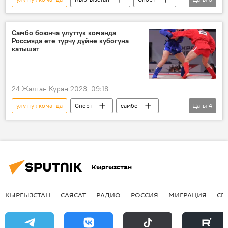
Азия чемпионаты
күрөш
балбан
Самбо боюнча улуттук команда
Россияда өтө турчу дүйнө кубогуна
катышат
24 Жалган Куран 2023, 09:18
улуттук команда
Спорт
самбо
Дагы
4
катышуу
Москва
Россия
Кыргызстан
Кыргызстан
КЫРГЫЗСТАН
САЯСАТ
РАДИО
РОССИЯ
МИГРАЦИЯ
СП