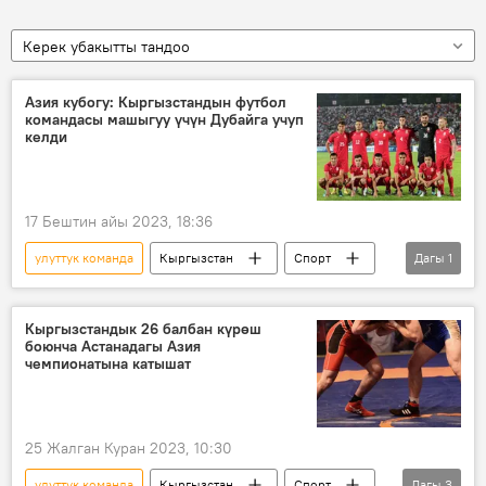
Керек убакытты тандоо
Азия кубогу: Кыргызстандын футбол
командасы машыгуу үчүн Дубайга учуп
келди
17 Бештин айы 2023, 18:36
улуттук команда
Кыргызстан
Спорт
Дагы
1
футбол
Кыргызстандык 26 балбан күрөш
боюнча Астанадагы Азия
чемпионатына катышат
25 Жалган Куран 2023, 10:30
улуттук команда
Кыргызстан
Спорт
Дагы
3