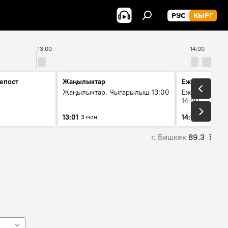
РУС
КЫРГ
13:00
14:00
епост
Жаңылыктар
Ежедневные 
Жаңылыктар. Чыгарылыш 13:00
Ежедневные н
14:00
13:01
14:01
3 мин
3 мин
г. Бишкек
89.3