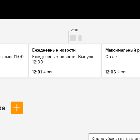
12:00
Ежедневные новости
Максимальный р
ылыш 11:00
Ежедневные новости. Выпуск
On air
12:00
12:01
12:06
4 мин
2 мин
ка
Керек убакытты тандоо