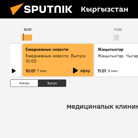
Кыргызстан
10:01
11:00
Ежедневные новости
Жаңылыктар
Ежедневные новости. Выпуск
Жаңылыктар. Чыгар
10:00
өнүгүү
эфир
10:01
11:01
7 мин
3 мин
Кечээ
Бүгүн
медициналык клини