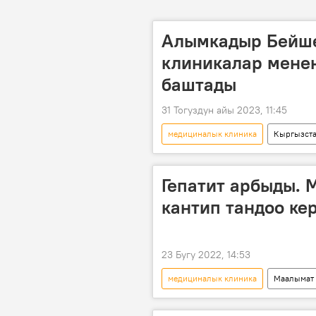
Алымкадыр Бейш
клиникалар мене
баштады
31 Тогуздун айы 2023, 11:45
медициналык клиника
Кыргызст
жыйын
Гепатит арбыды. 
кантип тандоо ке
23 Бугу 2022, 14:53
медициналык клиника
Маалымат
лицензия