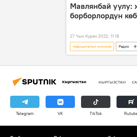
Мавлянбай уулу: 
борборлордун көб
27 Чын Куран 2022, 11:18
медициналык клиника
Радио
стоматология
Кыргызстан
КЫРГЫЗСТАН
СА
Telegram
VK
ТikТоk
Rutub