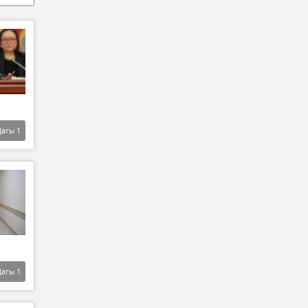
Дагы
1
Дагы
1