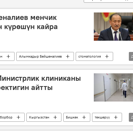
еналиев менчик
н күрөшүн кайра
ан
Алымкадыр Бейшеналиев
стоматология
Министрлик клиниканы
ректигин айтты
 борбор
Кыргызстан
Бишкек
текшерүү