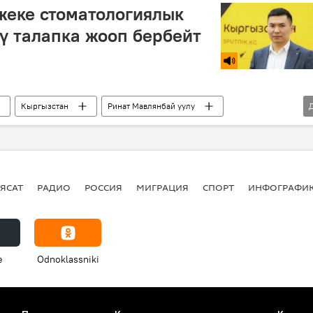
жеке стоматологиялык
ү талапка жооп бербейт
Кыргызстан
Ринат Мавлянбай уулу
ЯСАТ
РАДИО
РОССИЯ
МИГРАЦИЯ
СПОРТ
ИНФОГРАФИ
e
Odnoklassniki