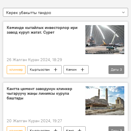
Керек убакытты тандоо
Кеминде кытайлык инвесторлор ири
завод куруп жатат. Сүрөт
26 Жалган Куран 2024, 18:29
клинкер
Кыргызстан
Кемин
Дагы
3
завод
Акылбек Жапаров
Сүрөт
Кантта цемент заводунун клинкер
чыгаруучу жаңы линиясы курула
баштады
20 Жалган Куран 2024, 19:27
клинкер
Кыргызстан
Кант
Дагы
3