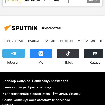
цемент заводу
курулуш
чыгаруу
Кыргызстан
КЫРГЫЗСТАН
САЯСАТ
РАДИО
РОССИЯ
МИГРАЦИЯ
СП
Telegram
VK
ТikТоk
Rutube
Долбоор жөнүндө
Пайдалануу эрежелери
Байланыш үчүн
Пресс-релиздер
Компаниялардын жаңылыктары
Купуялык саясаты
Cookie колдонуу жана автоматтык логирлөө
саясаты