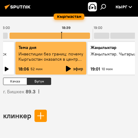
КЫРГ
Кыргызстан
18:00
18:39
19:00
Тема дня
Жаңылыктар
уск
Инвестиции без границ: почему
Жаңылыктар. Чыгарыл
Кыргызстан оказался в центре
внимания бизнеса
эфир
18:06
19:01
52 мин
10 мин
Кечээ
Бүгүн
г. Бишкек
89.3
клинкер