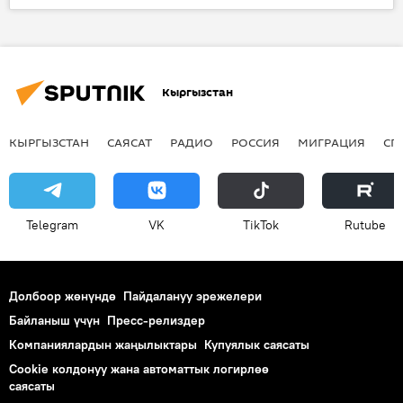
Кыргызстан
санарип
жасалма интеллект
Кыргызстан
КЫРГЫЗСТАН
САЯСАТ
РАДИО
РОССИЯ
МИГРАЦИЯ
СП
Telegram
VK
ТikТоk
Rutube
Долбоор жөнүндө
Пайдалануу эрежелери
Байланыш үчүн
Пресс-релиздер
Компаниялардын жаңылыктары
Купуялык саясаты
Cookie колдонуу жана автоматтык логирлөө
саясаты