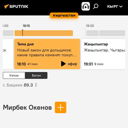
КЫРГ
Кыргызстан
18:00
18:15
19:00
Тема дня
Жаңылыктар
уск
Новый закон для дольщиков:
Жаңылыктар. Чыгарыл
какие правила изменят покупку
квартир
эфир
18:10
19:01
41 мин
9 мин
Кечээ
Бүгүн
г. Бишкек
89.3
Мирбек Окенов