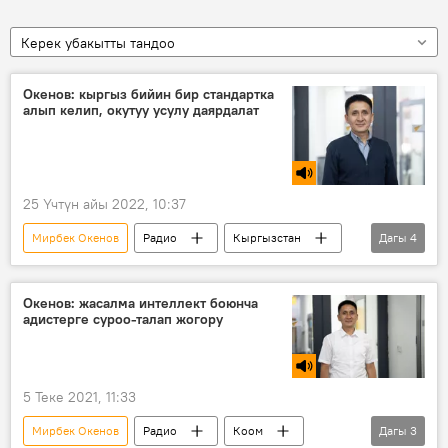
Керек убакытты тандоо
Окенов: кыргыз бийин бир стандартка
алып келип, окутуу усулу даярдалат
25 Үчтүн айы 2022, 10:37
Мирбек Окенов
Радио
Кыргызстан
Дагы
4
Маданият
бий
өнөр
коомдук фонд
Окенов: жасалма интеллект боюнча
адистерге суроо-талап жогору
5 Теке 2021, 11:33
Мирбек Окенов
Радио
Коом
Дагы
3