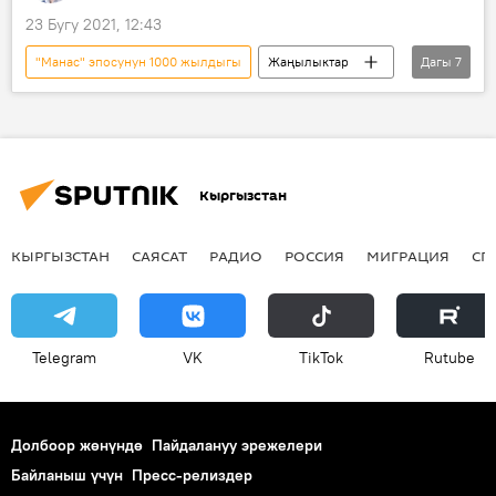
23 Бугу 2021, 12:43
"Манас" эпосунун 1000 жылдыгы
Жаңылыктар
Дагы
7
Кыргызстан
Маданият
Коом
Кемел Ашыралиев
ат чабыш
тарых
Спорт
Кыргызстан
КЫРГЫЗСТАН
САЯСАТ
РАДИО
РОССИЯ
МИГРАЦИЯ
СП
Telegram
VK
ТikТоk
Rutube
Долбоор жөнүндө
Пайдалануу эрежелери
Байланыш үчүн
Пресс-релиздер