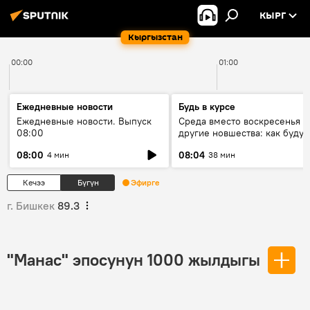
КЫРГ
Кыргызстан
00:00
01:00
Ежедневные новости
Будь в курсе
Ежедневные новости. Выпуск
Среда вместо воскресенья и
08:00
другие новшества: как будут
проходить выборы в КР?
08:00
08:04
4 мин
38 мин
Кечээ
Бүгүн
Эфирге
г. Бишкек
89.3
"Манас" эпосунун 1000 жылдыгы