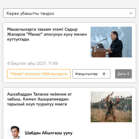
Керек убакытты тандоо
Манасчыларга таазим этем! Садыр
Жапаров "Манас" эпосунун күнү менен
куттуктады
4 Бештин айы 2021, 11:49
"Манас" эпосунун 1000 жылдыгы
Жаңылыктар
Дагы
6
Коом
Кыргызстан
Маданият
Садыр Жапаров
майрам
Ашхабаддан Таласка чейинки ат
чабыш. Кемел Ашыралиевдин
куттуктоо
тарыхый окуя тууралуу маеги
Шабдан Абылгазы уулу