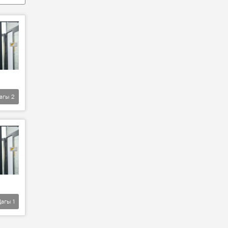
агы
2
Дагы
1