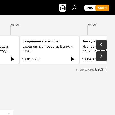
РУС
КЫРГ
03:00
04:00
Ежедневные новости
Тема дня
өрдүн
Ежедневные новости. Выпуск
«Более 1200 сёл в 
отуу
10:00
МЧС — о климате, 
системе оповещен
10:01
10:04
3 мин
49 мин
населения
г. Бишкек
89.3