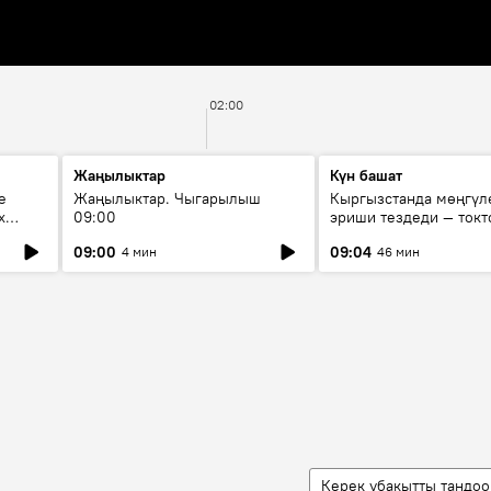
02:00
Жаңылыктар
Күн башат
е
Жаңылыктар. Чыгарылыш
Кыргызстанда мөңгүл
х
09:00
эриши тездеди — токт
мүмкүн эмеспи?
09:00
09:04
4 мин
46 мин
Керек убакытты тандоо