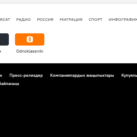
ЯСАТ
РАДИО
РОССИЯ
МИГРАЦИЯ
СПОРТ
ИНФОГРАФИ
e
Odnoklassniki
н
Пресс-релиздер
Компаниялардын жаңылыктары
Купуял
 байланыш