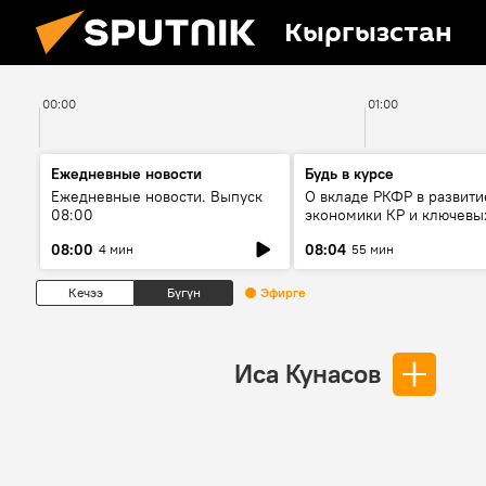
Кыргызстан
00:00
01:00
Ежедневные новости
Будь в курсе
Ежедневные новости. Выпуск
О вкладе РКФР в развити
08:00
экономики КР и ключевы
секторах до 2030 года
08:00
08:04
4 мин
55 мин
Кечээ
Бүгүн
Эфирге
Иса Кунасов