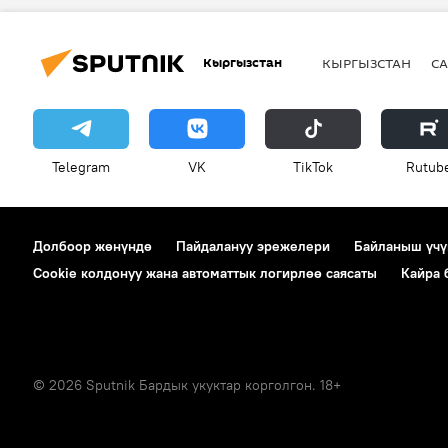
Кыргызстан
КЫРГЫЗСТАН
СА
Telegram
VK
ТikТоk
Rutub
Долбоор жөнүндө
Пайдалануу эрежелери
Байланыш үчү
Cookie колдонуу жана автоматтык логирлөө саясаты
Кайра
© 2026 Sputnik Бардык укуктар корголгон. 18+