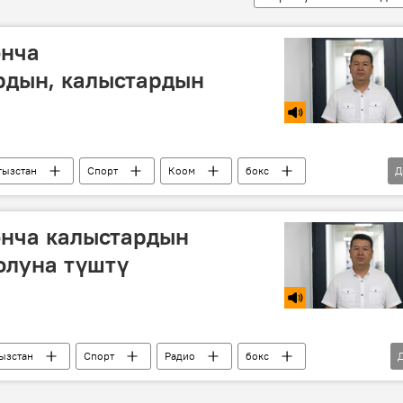
юнча
дын, калыстардын
гызстан
Спорт
Коом
бокс
Д
айлык-акы
юнча калыстардын
олуна түштү
ызстан
Спорт
Радио
бокс