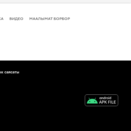
КА
ВИДЕО
МААЛЫМАТ БОРБОР
ык саясаты