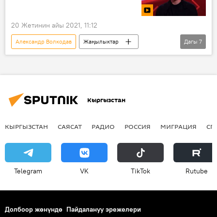
Адилет Жумабеков
20 Жетинин айы 2021, 11:12
Александр Волкодав
Жаңылыктар
Дагы
7
Коом
Кыргызстан
Россия
Дүйнөдө
Видео
Мультимедиа
"Голос" долбоору
Адилет Жумабеков
Кыргызстан
КЫРГЫЗСТАН
САЯСАТ
РАДИО
РОССИЯ
МИГРАЦИЯ
СП
Telegram
VK
ТikТоk
Rutube
Долбоор жөнүндө
Пайдалануу эрежелери