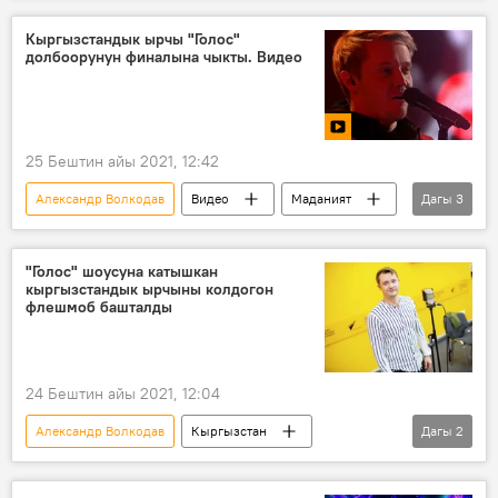
Кыргызстандык ырчы "Голос"
долбоорунун финалына чыкты. Видео
25 Бештин айы 2021, 12:42
Александр Волкодав
Видео
Маданият
Дагы
3
финал
"Голос" долбоору
Россия
"Голос" шоусуна катышкан
кыргызстандык ырчыны колдогон
флешмоб башталды
24 Бештин айы 2021, 12:04
Александр Волкодав
Кыргызстан
Дагы
2
"Голос" долбоору
Россия