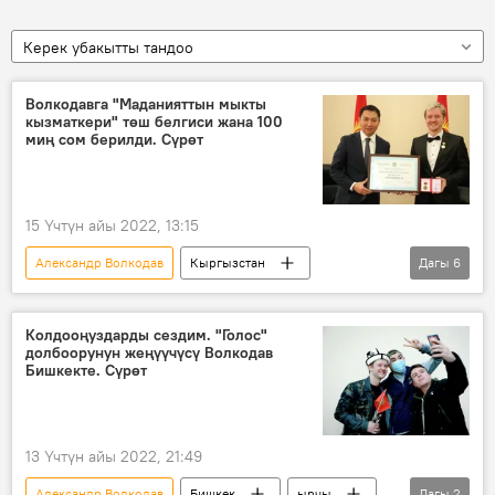
Керек убакытты тандоо
Волкодавга "Маданияттын мыкты
кызматкери" төш белгиси жана 100
миң сом берилди. Сүрөт
15 Үчтүн айы 2022, 13:15
Александр Волкодав
Кыргызстан
Дагы
6
Маданият
Маданият, маалымат, спорт жана жаштар саясаты министрлиги
Колдооңуздарды сездим. "Голос"
долбоорунун жеңүүчүсү Волкодав
жеңүүчү
төш белги
Бишкекте. Сүрөт
Азамат Жаманкулов
"Голос" долбоору
13 Үчтүн айы 2022, 21:49
Александр Волкодав
Бишкек
ырчы
Дагы
2