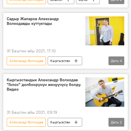
жеңүүчү
"Голос" долбоору
Садыр Жапаров Александр
Волкодавды куттуктады
31 Бештин айы 2021, 17:10
Александр Волкодав
Кыргызстан
Дагы
4
Садыр Жапаров
куттуктоо
"Голос" долбоору
Россия
Кыргызстандык Александр Волкодав
"Голос" долбоорунун жеңүүчүсү болду.
Видео
31 Бештин айы 2021, 09:19
Александр Волкодав
Кыргызстан
Дагы
2
Россия
"Голос" долбоору