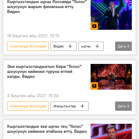
Кыргызстандык ырчы Россияда "Голос"
шоусунун жарым финалына өттү.
Видео
18 Бештин айы 2021, 13:15
Александр Волкодав
Видео
ырчы
Дагы
4
жарым финал
"Голос" долбоору
Россия
Маданият
Эки кыргызстандыктын бири "Голос"
шоусунун кийинки туруна өтпөй
калды. Видео
4 Бештин айы 2021, 15:54
Александр Волкодав
Жаңылыктар
Дагы
9
Видео
Мультимедиа
Маданият
Коом
Россия
Дүйнөдө
Кыргызстандык эки ырчы тең "Голос"
шоусунун кийинки этабына өттү. Видео
Видеоклуб
"Голос" долбоору