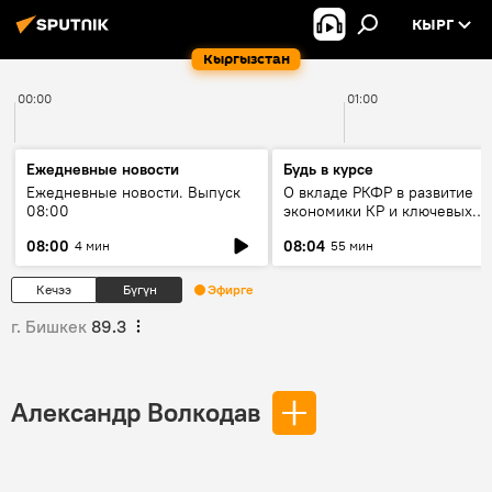
КЫРГ
Кыргызстан
00:00
01:00
Ежедневные новости
Будь в курсе
Ежедневные новости. Выпуск
О вкладе РКФР в развитие
08:00
экономики КР и ключевых
секторах до 2030 года
08:00
08:04
4 мин
55 мин
Кечээ
Бүгүн
Эфирге
г. Бишкек
89.3
Александр Волкодав