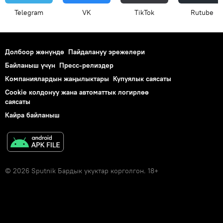
Telegram
VK
ТikТоk
Rutube
Долбоор жөнүндө
Пайдалануу эрежелери
Байланыш үчүн
Пресс-релиздер
Компаниялардын жаңылыктары
Купуялык саясаты
Cookie колдонуу жана автоматтык логирлөө
саясаты
Кайра байланыш
© 2026 Sputnik Бардык укуктар корголгон. 18+