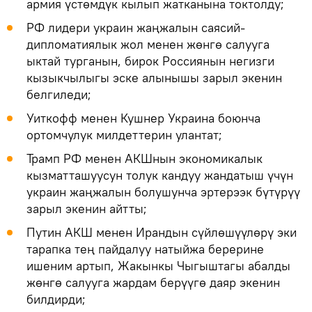
армия үстөмдүк кылып жатканына токтолду;
РФ лидери украин жаңжалын саясий-
дипломатиялык жол менен жөнгө салууга
ыктай турганын, бирок Россиянын негизги
кызыкчылыгы эске алынышы зарыл экенин
белгиледи;
Уиткофф менен Кушнер Украина боюнча
ортомчулук милдеттерин улантат;
Трамп РФ менен АКШнын экономикалык
кызматташуусун толук кандуу жандатыш үчүн
украин жаңжалын болушунча эртерээк бүтүрүү
зарыл экенин айтты;
Путин АКШ менен Ирандын сүйлөшүүлөрү эки
тарапка тең пайдалуу натыйжа берерине
ишеним артып, Жакынкы Чыгыштагы абалды
жөнгө салууга жардам берүүгө даяр экенин
билдирди;