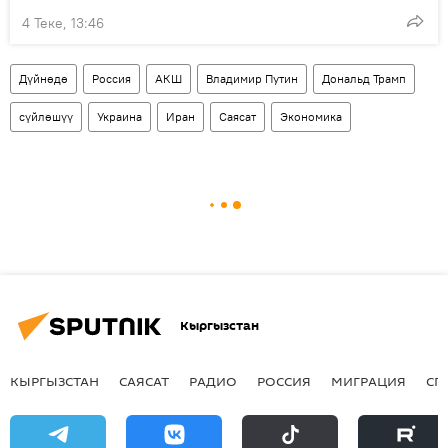
4 Теке, 13:46
Дүйнөдө
Россия
АКШ
Владимир Путин
Дональд Трамп
сүйлөшүү
Украина
Иран
Саясат
Экономика
Кыргызстан
КЫРГЫЗСТАН
САЯСАТ
РАДИО
РОССИЯ
МИГРАЦИЯ
СП