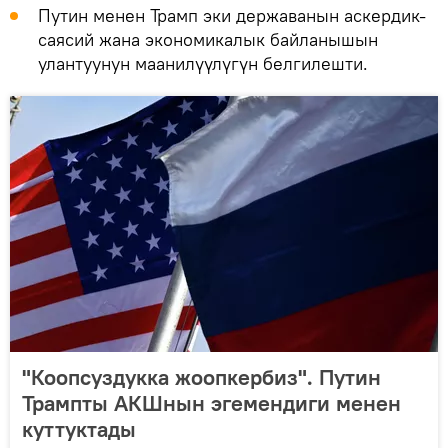
Путин менен Трамп эки державанын аскердик-
саясий жана экономикалык байланышын
улантуунун маанилүүлүгүн белгилешти.
"Коопсуздукка жоопкербиз". Путин
Трампты АКШнын эгемендиги менен
куттуктады