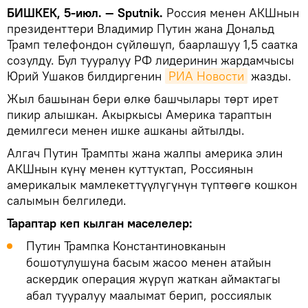
БИШКЕК, 5-июл. — Sputnik.
Россия менен АКШнын
президенттери Владимир Путин жана Дональд
Трамп телефондон сүйлөшүп, баарлашуу 1,5 саатка
созулду. Бул тууралуу РФ лидеринин жардамчысы
Юрий Ушаков билдиргенин
РИА Новости
жазды.
Жыл башынан бери өлкө башчылары төрт ирет
пикир алышкан. Акыркысы Америка тараптын
демилгеси менен ишке ашканы айтылды.
Алгач Путин Трампты жана жалпы америка элин
АКШнын күнү менен куттуктап, Россиянын
америкалык мамлекеттүүлүгүнүн түптөөгө кошкон
салымын белгиледи.
Тараптар кеп кылган маселелер:
Путин Трампка Константиновканын
бошотулушуна басым жасоо менен атайын
аскердик операция жүрүп жаткан аймактагы
абал тууралуу маалымат берип, россиялык