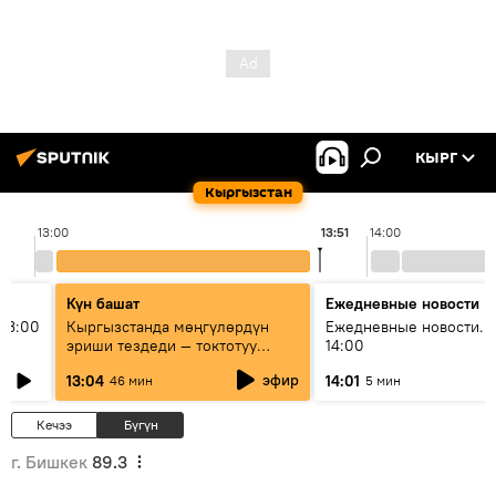
КЫРГ
Кыргызстан
13:00
13:51
14:00
Күн башат
Ежедневные новости
13:00
Кыргызстанда мөңгүлөрдүн
Ежедневные новости. 
эриши тездеди — токтотуу
14:00
мүмкүн эмеспи?
эфир
13:04
14:01
46 мин
5 мин
Кечээ
Бүгүн
г. Бишкек
89.3