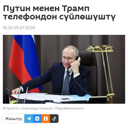
Путин менен Трамп
телефондон сүйлөшүштү
10:33 05.07.2026
©
Sputnik
/ Александр Казаков
/
Медиабанкка өтүү
Жазылуу