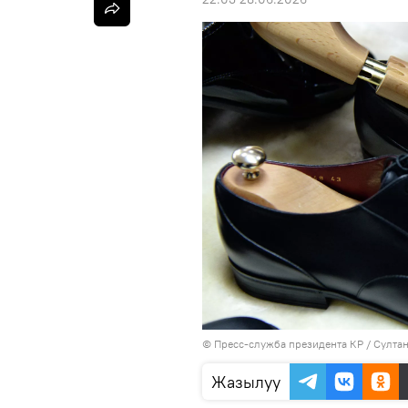
©
Пресс-служба президента КР / Султа
Жазылуу