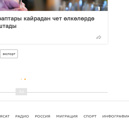
аптары кайрадан чет өлкөлөрдө
аштады
экспорт
ЯСАТ
РАДИО
РОССИЯ
МИГРАЦИЯ
СПОРТ
ИНФОГРАФИ