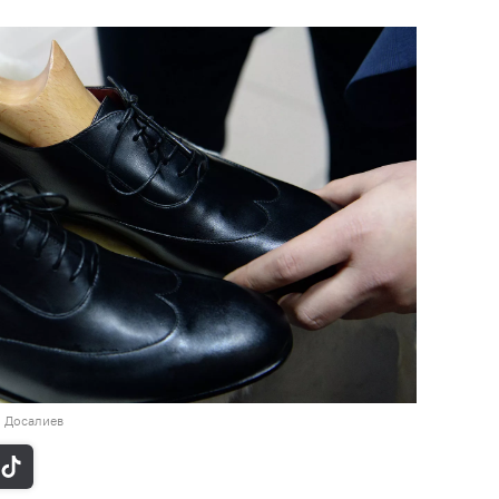
н Досалиев