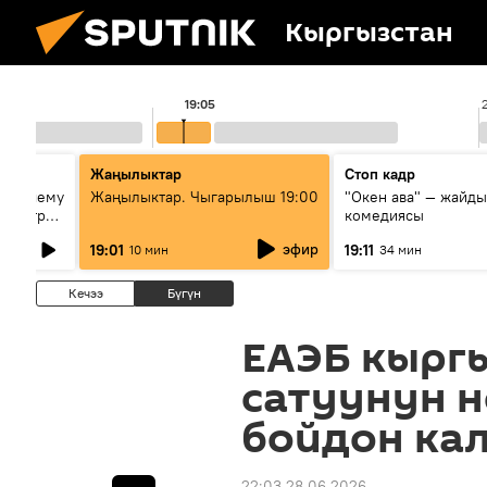
Кыргызстан
19:05
Жаңылыктар
Стоп кадр
ц: почему
Жаңылыктар. Чыгарылыш 19:00
"Окен ава" — жайды
 центре
комедиясы
эфир
19:01
19:11
10 мин
34 мин
Кечээ
Бүгүн
ЕАЭБ кырг
сатуунун н
бойдон ка
22:03 28.06.2026