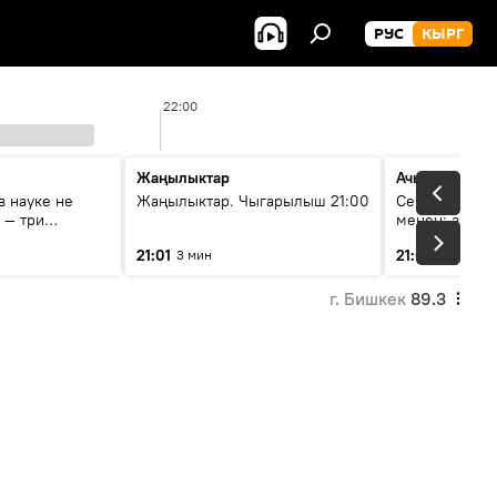
РУС
КЫРГ
22:00
Жаңылыктар
Ачык кеп
в науке не
Жаңылыктар. Чыгарылыш 21:00
Сейрек кезде
 — три
менен: анын 
удничестве
жолу эмнеден
21:01
21:05
3 мин
43 мин
стана в
сследованиях
г. Бишкек
89.3