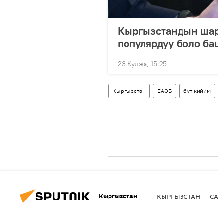
Кыргызстандын шар
популярдуу боло б
23 Кулжа, 15:25
Кыргызстан
ЕАЭБ
бут кийим
Кыргызстан
КЫРГЫЗСТАН
СА