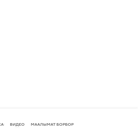
КА
ВИДЕО
МААЛЫМАТ БОРБОР