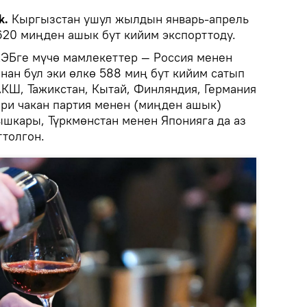
k.
Кыргызстан ушул жылдын январь-апрель
620 миңден ашык бут кийим экспорттоду.
АЭБге мүчө мамлекеттер — Россия менен
нан бул эки өлкө 588 миң бут кийим сатып
АКШ, Тажикстан, Кытай, Финляндия, Германия
ри чакан партия менен (миңден ашык)
шкары, Түркмөнстан менен Японияга да аз
ттолгон.