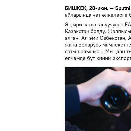
БИШКЕК, 28-июн. — Sputni
айларында чет өлкөлөргө 
Эң ири сатып алуучулар Е
Казакстан болду. Жалпысы
алган. Ал эми Өзбекстан, 
жана Беларусь мамлекетте
сатып алышкан. Мындан ты
өлчөмдө бут кийим экспор