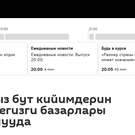
20:00
21:00
Ежедневные новости
Будь в курсе
н элдик
Ежедневные новости. Выпуск
«Размер страны 
20:00
имеет значения»
эксперта о сотр
20:00
20:05
4 мин
43 мин
России и Кыргыз
образовании и и
ыз бут кийимдерин
егизги базарлары
лууда