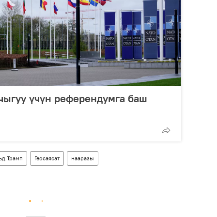
чыгуу үчүн референдумга баш
ьд Трамп
Геосаясат
нааразы