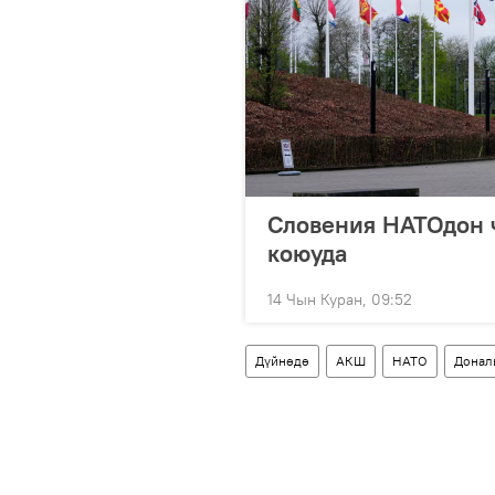
Словения НАТОдон 
коюуда
14 Чын Куран, 09:52
Дүйнөдө
АКШ
НАТО
Донал