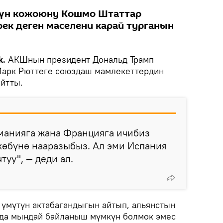
дүн кожоюну Кошмо Штаттар
ек деген маселени карай турганын
k.
АКШнын президент Дональд Трамп
арк Рюттеге союздаш мамлекеттердин
айтты.
рманияга жана Францияга ичибиз
көбүнө нааразыбыз. Ал эми Испания
туу", — деди ал.
үмүтүн актабагандыгын айтып, альянстын
нда мындай байланыш мүмкүн болмок эмес