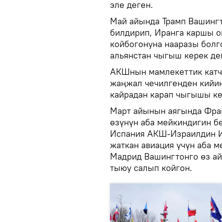
эле деген.
Май айында Трамп Вашинг
билдирип, Иранга каршы о
койбогонуна нааразы болг
альянстан чыгыш керек дег
АКШнын мамлекеттик кат
жаңжал чечилгенден кийин
кайрадан карап чыгышы ке
Март айынын аягында Фран
өзүнүн аба мейкиндигин б
Испания АКШ-Израилдин 
жаткан авиация үчүн аба 
Мадрид Вашингтонго өз ай
тыюу салып койгон.