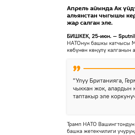
Апрель айында Ак үй
альянстан чыгышы кер
жар салган эле.
БИШКЕК, 25-июн. — Sputni
НАТОнун башкы катчысы М
көбүнөн көңүлү калганын 
"Улуу Британияга, Ге
чыккан жок, алардын 
таптакыр эле коркунуч
Трамп НАТО Вашингтондун 
башка жетекчилиги учуру