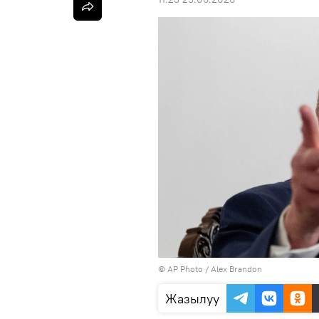
©
AP Photo
/ Alex Brandon
Жазылуу