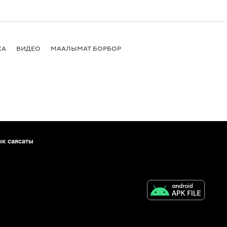
КА
ВИДЕО
МААЛЫМАТ БОРБОР
ык саясаты