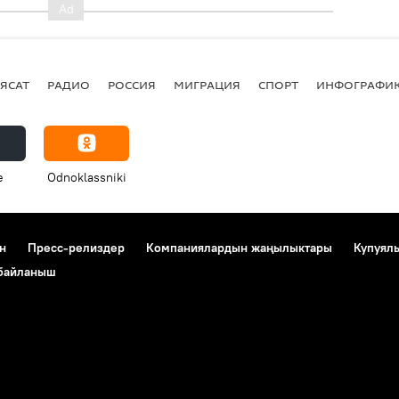
ЯСАТ
РАДИО
РОССИЯ
МИГРАЦИЯ
СПОРТ
ИНФОГРАФИ
e
Odnoklassniki
н
Пресс-релиздер
Компаниялардын жаңылыктары
Купуял
 байланыш