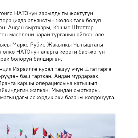
тонго НАТОнун зарылдыгы жоктугун
перацияда альянстын жөлөк-таяк болуп
он. Андан сырткары, Кошмо Штаттар
ен маселени карай турганын айткан эле.
чысы Марко Рубио Жакынкы Чыгыштагы
 өлкө НАТОнун аларга кереги бар-жогун
рек болорун билдирген.
ция Израилге курал ташуу үчүн Штаттарга
ерүүдөн баш тарткан. Андан мурдараак
Иранга каршы операциясына катышып
мейкиндигин жапкан. Мындан сырткары,
магындагы аскердик эки базаны колдонууга