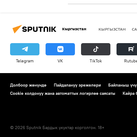
Кыргызстан
КЫРГЫЗСТАН
СА
Telegram
VK
ТikТоk
Rutub
Долбоор жөнүндө
Пайдалануу эрежелери
Байланыш үчү
Cookie колдонуу жана автоматтык логирлөө саясаты
Кайра
© 2026 Sputnik Бардык укуктар корголгон. 18+