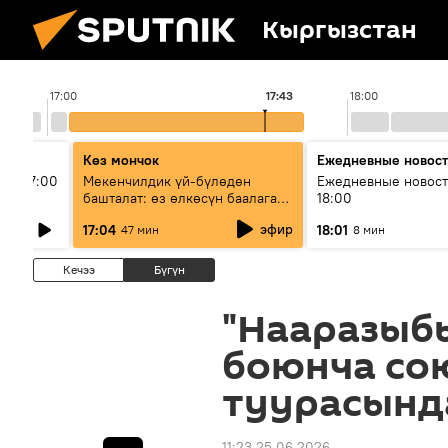
Кыргызстан
17:00
17:43
18:00
Көз мончок
Ежедневные новос
ыш 17:00
Мекенчилдик үй-бүлөдөн
Ежедневные новост
башталат: өз өлкөсүн баалаган
18:00
муунду кантип тарбиялоо
эфир
17:04
18:01
47 мин
8 мин
керек?
Кечээ
Бүгүн
"Нааразыбы
боюнча со
туурасынд
11:23 25.06.2026