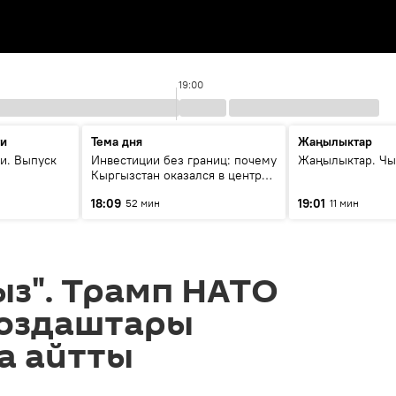
19:00
ти
Тема дня
Жаңылыктар
и. Выпуск
Инвестиции без границ: почему
Жаңылыктар. Чы
Кыргызстан оказался в центре
внимания бизнеса
18:09
19:01
52 мин
11 мин
з". Трамп НАТО
юздаштары
а айтты