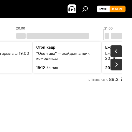
РУС
КЫРГ
20:00
21:00
Стоп кадр
Ежедневные 
гарылыш 19:00
"Окен ава" — жайдын элдик
Ежедневные н
комедиясы
20:00
19:12
20:01
34 мин
7 мин
г. Бишкек
89.3