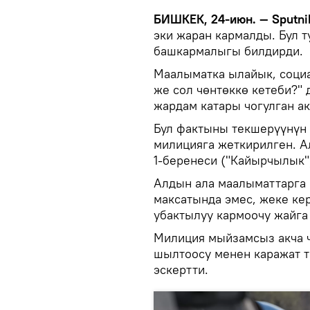
БИШКЕК, 24-июн. — Sputni
эки жаран кармалды. Бул 
башкармалыгы билдирди.
Маалыматка ылайык, социа
же сол чөнтөккө кетеби?" 
жардам катары чогулган а
Бул фактыны текшерүүнүн 
милицияга жеткирилген. Ал
1-беренеси ("Кайырчылык"
Алдын ала маалыматтарга 
максатында эмес, жеке кер
убактылуу кармоочу жайга
Милиция мыйзамсыз акча ч
шылтоосу менен каражат 
эскертти.