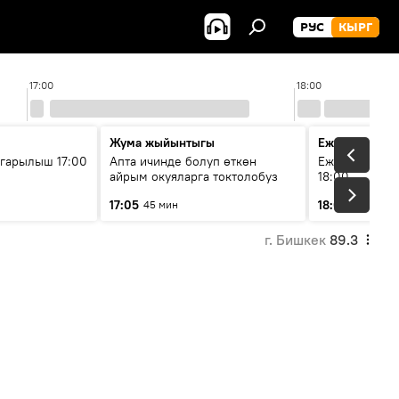
РУС
КЫРГ
17:00
18:00
Жума жыйынтыгы
Ежедневные 
гарылыш 17:00
Апта ичинде болуп өткөн
Ежедневные н
айрым окуяларга токтолобуз
18:00
17:05
18:01
45 мин
5 мин
г. Бишкек
89.3