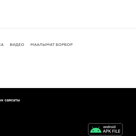
КА
ВИДЕО
МААЛЫМАТ БОРБОР
ык саясаты