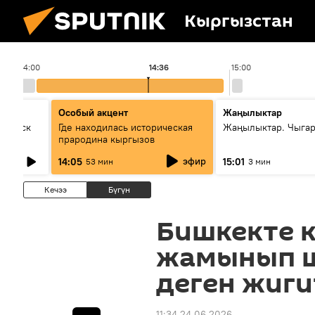
Кыргызстан
14:00
14:36
15:00
Особый акцент
Жаңылыктар
Выпуск
Где находилась историческая
Жаңылыктар. Чыга
прародина кыргызов
эфир
14:05
15:01
53 мин
3 мин
Кечээ
Бүгүн
Бишкекте 
жамынып 
деген жиг
11:34 24.06.2026