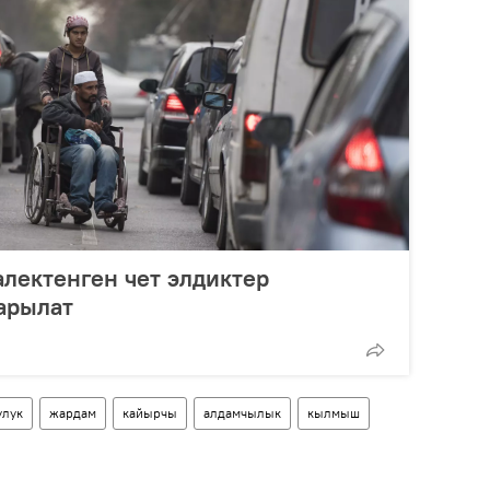
лектенген чет элдиктер
арылат
улук
жардам
кайырчы
алдамчылык
кылмыш