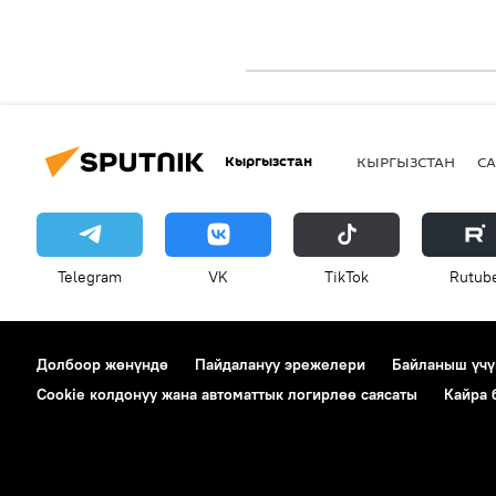
Кыргызстан
КЫРГЫЗСТАН
СА
Telegram
VK
ТikТоk
Rutub
Долбоор жөнүндө
Пайдалануу эрежелери
Байланыш үчү
Cookie колдонуу жана автоматтык логирлөө саясаты
Кайра