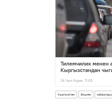
Тилемчилик менен а
Кыргызстандан чыг
24 Чын Куран, 11:03
Кыргызстан
Бишкек
кайрымду