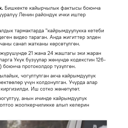
k.
Бишкекте кайырчылык фактысы боюнча
тууралуу Ленин райондук ички иштер
лдык тармактарда "кайрымдуулукка кетеби
деген видео тараган. Анда жигиттер элден
кчаны санап жатканы көрсөтүлгөн.
жүрүшүндө 21 жана 24 жаштагы эки жаран
арга Укук бузуулар жөнүндө кодекстин 126-
) боюнча протоколдор түзүлгөн.
ылайык, чогултулган акча кайрымдуулук
ектөөлөр үчүн колдонулган. Учурда алар
 киргизилди. Иш сотко жөнөтүлөт.
огултуу, анын ичинде кайрымдуулук
топтоо жоопкерчиликке алып келерин