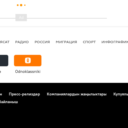
ЯСАТ
РАДИО
РОССИЯ
МИГРАЦИЯ
СПОРТ
ИНФОГРАФИ
e
Odnoklassniki
н
Пресс-релиздер
Компаниялардын жаңылыктары
Купуял
 байланыш