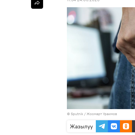
©
Sputnik
/ Жоомарт Ураимов
Жазылуу