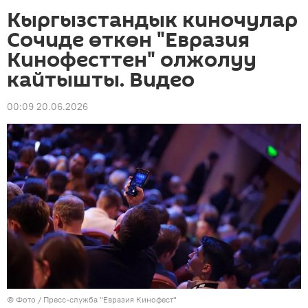
Кыргызстандык киночулар
Сочиде өткөн "Евразия
Кинофесттен" олжолуу
кайтышты. Видео
00:09 20.06.2026
© Фото / Пресс-служба "Евразия Кинофест"