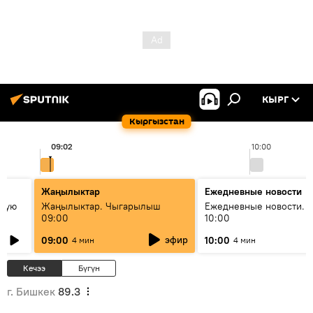
КЫРГ
Кыргызстан
09:02
10:00
Жаңылыктар
Ежедневные новости
овую
Жаңылыктар. Чыгарылыш
Ежедневные новости. 
09:00
10:00
эфир
09:00
10:00
4 мин
4 мин
Кечээ
Бүгүн
г. Бишкек
89.3