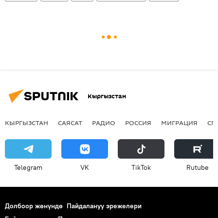
Кыргызстан
КЫРГЫЗСТАН
САЯСАТ
РАДИО
РОССИЯ
МИГРАЦИЯ
СП
Telegram
VK
ТikТоk
Rutube
Долбоор жөнүндө
Пайдалануу эрежелери