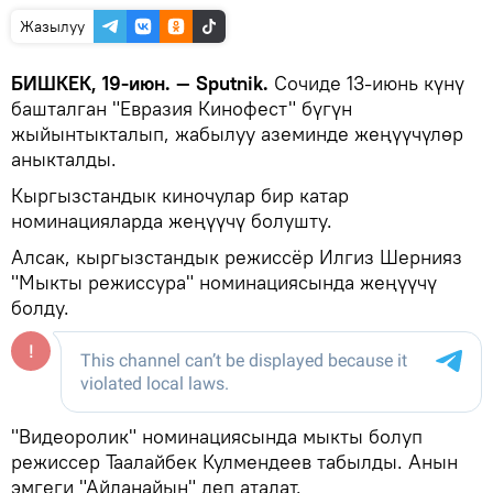
Жазылуу
БИШКЕК, 19-июн. — Sputnik.
Сочиде 13-июнь күнү
башталган "Евразия Кинофест" бүгүн
жыйынтыкталып, жабылуу аземинде жеңүүчүлөр
аныкталды.
Кыргызстандык киночулар бир катар
номинацияларда жеңүүчү болушту.
Алсак, кыргызстандык режиссёр Илгиз Шернияз
"Мыкты режиссура" номинациясында жеңүүчү
болду.
"Видеоролик" номинациясында мыкты болуп
режиссер Таалайбек Кулмендеев табылды. Анын
эмгеги "Айланайын" деп аталат.