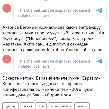
Актриса Бегайым Асанакунова кыска метраждуу
тасмадагы мыкты ролу үчүн сыйлыкка татыды. Ал
"Күнөөсүз" ("Невиновный") тасмасында роль
жараткан. Актрисанын дипломун сахнадан
тасманын режиссёру Токтобек Үсөнөв кабыл алды.
Эскерте кетсек, Евразия өлкөлөрүнүн "Евразия-
Кинофест" аталышындагы III эл аралык
кинофестивалы 50 мамлекеттен 700гө чукул
катышуучунун башын бириктирди.
Дүйнөдө
Россия
Сочи
кинофестиваль
сыйлык