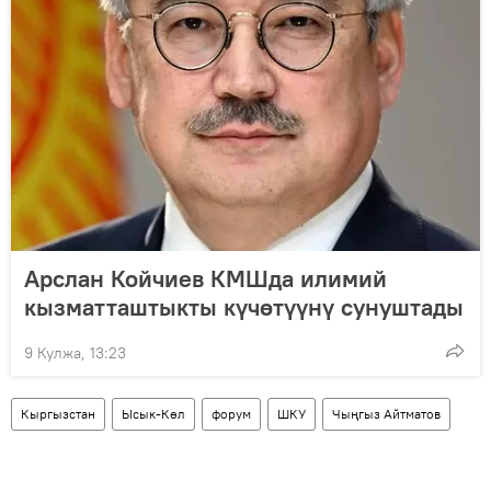
Арслан Койчиев КМШда илимий
кызматташтыкты күчөтүүнү сунуштады
9 Кулжа, 13:23
Кыргызстан
Ысык-Көл
форум
ШКУ
Чыңгыз Айтматов