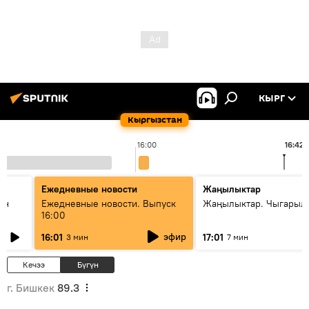
КЫРГ
Кыргызстан
16:00
16:42
Ежедневные новости
Жаңылыктар
ан
Ежедневные новости. Выпуск
Жаңылыктар. Чыгарыл
16:00
эфир
16:01
17:01
3 мин
7 мин
Кечээ
Бүгүн
г. Бишкек
89.3