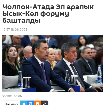
Чолпон-Атада Эл аралык
Ысык-Көл форуму
башталды
15:57 18.06.2026
© Антон Слонь
Жазылуу