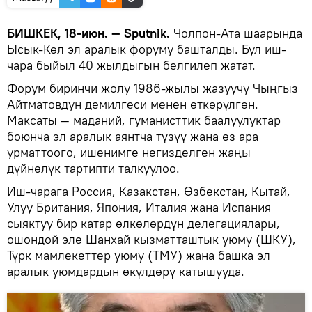
БИШКЕК, 18-июн. — Sputnik.
Чолпон-Ата шаарында
Ысык-Көл эл аралык форуму башталды. Бул иш-
чара быйыл 40 жылдыгын белгилеп жатат.
Форум биринчи жолу 1986-жылы жазуучу Чыңгыз
Айтматовдун демилгеси менен өткөрүлгөн.
Максаты — маданий, гуманисттик баалуулуктар
боюнча эл аралык аянтча түзүү жана өз ара
урматтоого, ишенимге негизделген жаңы
дүйнөлүк тартипти талкуулоо.
Иш-чарага Россия, Казакстан, Өзбекстан, Кытай,
Улуу Британия, Япония, Италия жана Испания
сыяктуу бир катар өлкөлөрдүн делегациялары,
ошондой эле Шанхай кызматташтык уюму (ШКУ),
Түрк мамлекеттер уюму (ТМУ) жана башка эл
аралык уюмдардын өкүлдөрү катышууда.