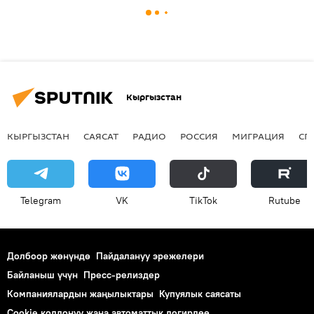
Кыргызстан
КЫРГЫЗСТАН
САЯСАТ
РАДИО
РОССИЯ
МИГРАЦИЯ
СП
Telegram
VK
ТikТоk
Rutube
Долбоор жөнүндө
Пайдалануу эрежелери
Байланыш үчүн
Пресс-релиздер
Компаниялардын жаңылыктары
Купуялык саясаты
Cookie колдонуу жана автоматтык логирлөө