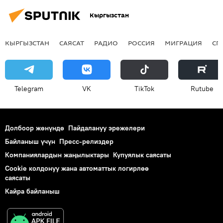
Кыргызстан
КЫРГЫЗСТАН
САЯСАТ
РАДИО
РОССИЯ
МИГРАЦИЯ
СП
Telegram
VK
ТikТоk
Rutube
Долбоор жөнүндө
Пайдалануу эрежелери
Байланыш үчүн
Пресс-релиздер
Компаниялардын жаңылыктары
Купуялык саясаты
Cookie колдонуу жана автоматтык логирлөө
саясаты
Кайра байланыш