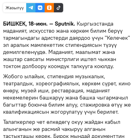
Жазылуу
БИШКЕК, 18-июн. — Sputnik.
Кыргызстанда
маданият, искусство жана көркөм билим берүү
тармагындагы адистерди даярдоо үчүн "Келечек"
эл аралык мамлекеттик стипендиясын түзүү
демилгеленүүдө. Маданият, маалымат жана
жаштар саясаты министрлиги иштеп чыккан
токтом долбоору коомдук талкууга коюлду.
Жобого ылайык, стипендия музыкалык,
театралдык, хореографиялык, көркөм сүрөт, кино
өнөрү, музей иши, реставрация, маданият
мекемелерин башкаруу жана башка чыгармачыл
багыттар боюнча билим алуу, стажировка өтүү же
квалификациясын жогорулатуу үчүн берилет.
Талапкерлер чет өлкөдөгү окуу жайдан кабыл
алынганын же расмий чакыруу алганын
тастыкташы керек. Бирок мындай документтин