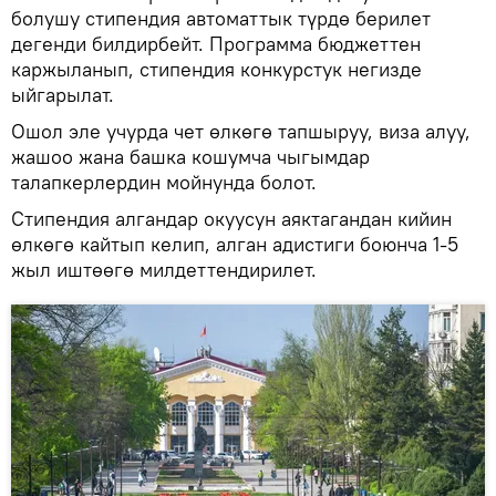
болушу стипендия автоматтык түрдө берилет
дегенди билдирбейт. Программа бюджеттен
каржыланып, стипендия конкурстук негизде
ыйгарылат.
Ошол эле учурда чет өлкөгө тапшыруу, виза алуу,
жашоо жана башка кошумча чыгымдар
талапкерлердин мойнунда болот.
Стипендия алгандар окуусун аяктагандан кийин
өлкөгө кайтып келип, алган адистиги боюнча 1-5
жыл иштөөгө милдеттендирилет.