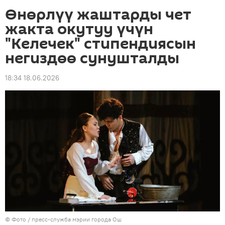
Өнөрлүү жаштарды чет
жакта окутуу үчүн
"Келечек" стипендиясын
негиздөө сунушталды
18:34 18.06.2026
© Фото / пресс-служба мэрии города Ош