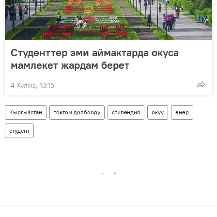
Студенттер эми аймактарда окуса
мамлекет жардам берет
4 Кулжа, 13:15
Кыргызстан
токтом долбоору
стипендия
окуу
өнөр
студент