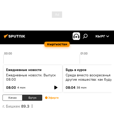
КЫРГ
Кыргызстан
00:00
01:00
Ежедневные новости
Будь в курсе
Ежедневные новости. Выпуск
Среда вместо воскресенья и
08:00
другие новшества: как будут
проходить выборы в КР?
08:00
08:04
4 мин
38 мин
Кечээ
Бүгүн
Эфирге
г. Бишкек
89.3