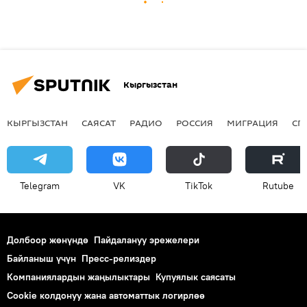
Кыргызстан
КЫРГЫЗСТАН
САЯСАТ
РАДИО
РОССИЯ
МИГРАЦИЯ
СП
Telegram
VK
ТikТоk
Rutube
Долбоор жөнүндө
Пайдалануу эрежелери
Байланыш үчүн
Пресс-релиздер
Компаниялардын жаңылыктары
Купуялык саясаты
Cookie колдонуу жана автоматтык логирлөө