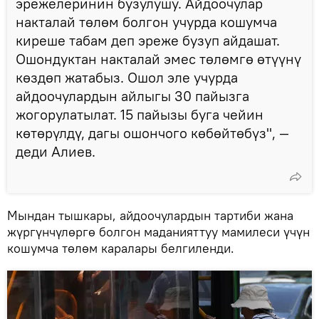
эрежелеринин бузулушу. Айдоочулар
накталай төлөм болгон учурда кошумча
киреше табам деп эреже бузуп айдашат.
Ошондуктан накталай эмес төлөмгө өтүүнү
көздөп жатабыз. Ошол эле учурда
айдоочулардын айлыгы 30 пайызга
жогорулатылат. 15 пайызы буга чейин
көтөрүлдү, дагы ошончого көбөйтөбүз", —
деди Алиев.
Мындан тышкары, айдоочулардын тартиби жана
жүргүнчүлөргө болгон маданияттуу мамилеси үчүн
кошумча төлөм каралары белгиленди.