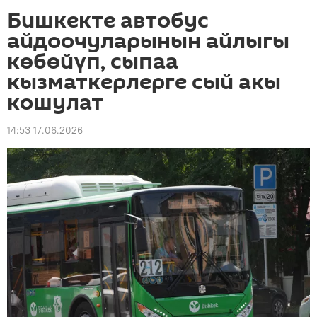
Бишкекте автобус
айдоочуларынын айлыгы
көбөйүп, сыпаа
кызматкерлерге сый акы
кошулат
14:53 17.06.2026