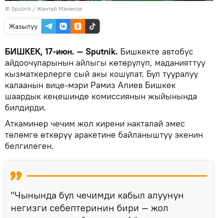
©
Sputnik
/ Жантай Макенов
Жазылуу
БИШКЕК, 17-июн. — Sputnik.
Бишкекте автобус
айдоочуларынын айлыгы көтөрүлүп, маданияттуу
кызматкерлерге сый акы кошулат. Бул тууралуу
калаанын вице-мэри Рамиз Алиев Бишкек
шаардык кеңешинде комиссиянын жыйынында
билдирди.
Аткаминер чечим жол кирени накталай эмес
төлөмгө өткөрүү аракетине байланыштуу экенин
белгилеген.
"Чынында бул чечимди кабыл алуунун
негизги себептеринин бири — жол