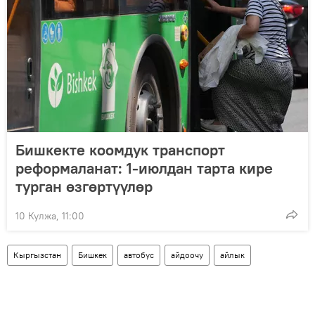
Бишкекте коомдук транспорт
реформаланат: 1-июлдан тарта кире
турган өзгөртүүлөр
10 Кулжа, 11:00
Кыргызстан
Бишкек
автобус
айдоочу
айлык