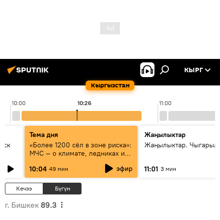
КЫРГ
Кыргызстан
10:00
10:26
11:00
Тема дня
Жаңылыктар
уск
«Более 1200 сёл в зоне риска»:
Жаңылыктар. Чыгарылы
МЧС — о климате, ледниках и
системе оповещения
эфир
10:04
11:01
49 мин
3 мин
населения
Кечээ
Бүгүн
г. Бишкек
89.3