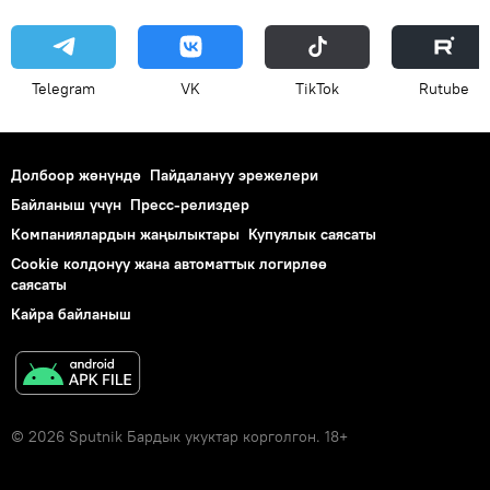
Telegram
VK
ТikТоk
Rutube
Долбоор жөнүндө
Пайдалануу эрежелери
Байланыш үчүн
Пресс-релиздер
Компаниялардын жаңылыктары
Купуялык саясаты
Cookie колдонуу жана автоматтык логирлөө
саясаты
Кайра байланыш
© 2026 Sputnik Бардык укуктар корголгон. 18+