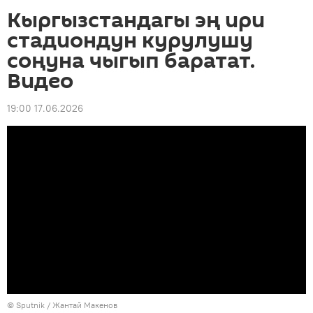
Кыргызстандагы эң ири
стадиондун курулушу
соңуна чыгып баратат.
Видео
19:00 17.06.2026
©
Sputnik
/ Жантай Макенов