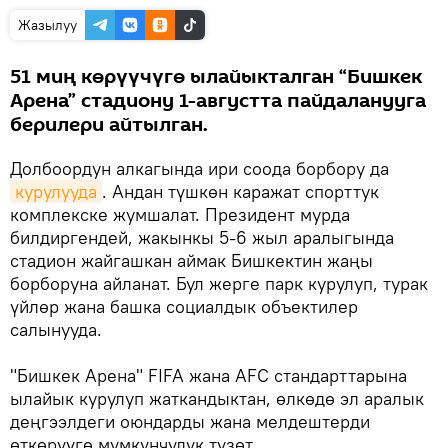
Жазылуу
51 миң көрүүчүгө ылайыкталган “Бишкек
Арена” стадиону 1-августта пайдаланууга
берилери айтылган.
Долбоордун алкагында ири соода борбору да
курулууда
. Андан түшкөн каражат спорттук
комплекске жумшалат. Президент мурда
билдиргендей, жакынкы 5-6 жыл аралыгында
стадион жайгашкан аймак Бишкектин жаңы
борборуна айланат. Бул жерге парк курулуп, турак
үйлөр жана башка социалдык объектилер
салынууда.
"Бишкек Арена" FIFA жана AFC стандарттарына
ылайык курулуп жаткандыктан, өлкөдө эл аралык
деңгээлдеги оюндарды жана мелдештерди
өткөрүүгө мүмкүнчүлүк түзөт.