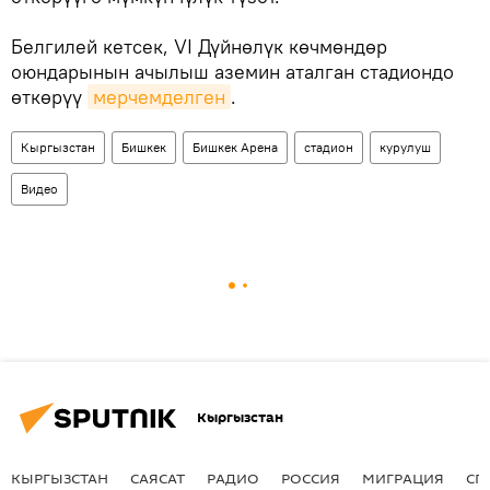
Белгилей кетсек, VI Дүйнөлүк көчмөндөр
оюндарынын ачылыш аземин аталган стадиондо
өткөрүү
мерчемделген
.
Кыргызстан
Бишкек
Бишкек Арена
стадион
курулуш
Видео
Кыргызстан
КЫРГЫЗСТАН
САЯСАТ
РАДИО
РОССИЯ
МИГРАЦИЯ
СП