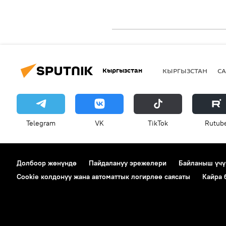
Кыргызстан
КЫРГЫЗСТАН
СА
Telegram
VK
ТikТоk
Rutub
Долбоор жөнүндө
Пайдалануу эрежелери
Байланыш үчү
Cookie колдонуу жана автоматтык логирлөө саясаты
Кайра