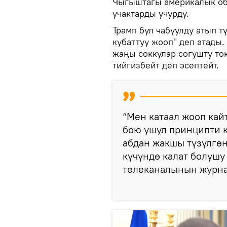
Чыгыштагы америкалык об
учактарды учурду.
Трамп бул чабуулду атып т
кубаттуу жооп" деп атады.
жаңы соккулар согушту то
тийгизбейт деп эсептейт.
“Мен катаал жооп кай
бою ушул принципти 
абдан жакшы түзүлгөн
күчүндө калат болушу
телеканалынын журна