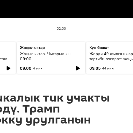
02:00
Жаңылыктар
Күн башат
F
Жаңылыктар. Чыгарылыш
Жерди 49 жылга ижар
стала
09:00
тартиби өзгөрөт: жаңы
эмнени көздөйт?
09:00
09:05
4 мин
44 мин
икалык тик учакты
дү. Трамп
окку урулганын