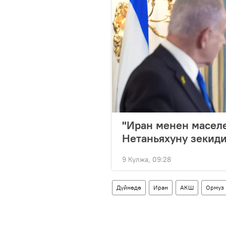
"Иран менен маселе
Нетаньяхуну зекид
9 Кулжа, 09:28
Дүйнөдө
Иран
АКШ
Ормуз