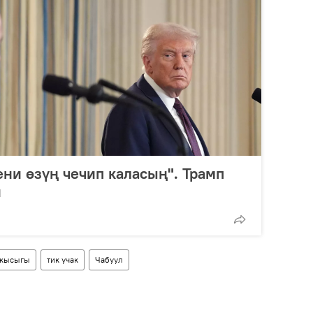
ни өзүң чечип каласың". Трамп
и
 кысыгы
тик учак
Чабуул