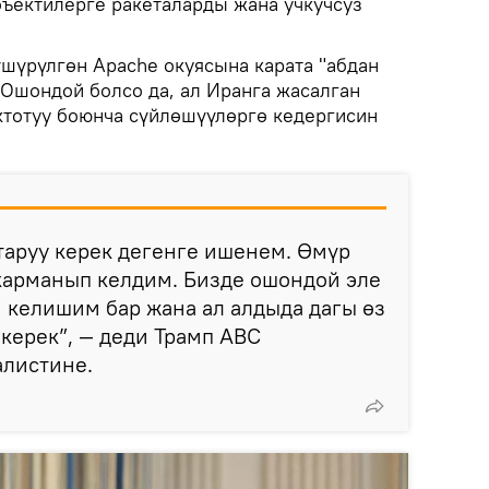
ъектилерге ракеталарды жана учкучсуз
үшүрүлгөн Apache окуясына карата "абдан
 Ошондой болсо да, ал Иранга жасалган
ктотуу боюнча сүйлөшүүлөргө кедергисин
таруу керек дегенге ишенем. Өмүр
карманып келдим. Бизде ошондой эле
 келишим бар жана ал алдыда дагы өз
 керек”, — деди Трамп ABC
листине.