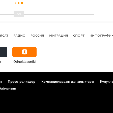
ЯСАТ
РАДИО
РОССИЯ
МИГРАЦИЯ
СПОРТ
ИНФОГРАФИ
e
Odnoklassniki
н
Пресс-релиздер
Компаниялардын жаңылыктары
Купуял
 байланыш