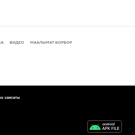
КА
ВИДЕО
МААЛЫМАТ БОРБОР
ык саясаты