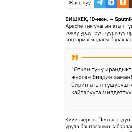
Жазылуу
БИШКЕК, 10-июн. — Sputnik
Apache тик учагын атып тү
сокку урду. Бул тууралуу п
соцтармагындагы баракча
“Өткөн түнү ирандык
жүргөн биздин заман
бирин атып түшүрүштү
кайтарууга милдеттүүб
Кийинчерээк Пентагондун
урула баштаганын кабарла