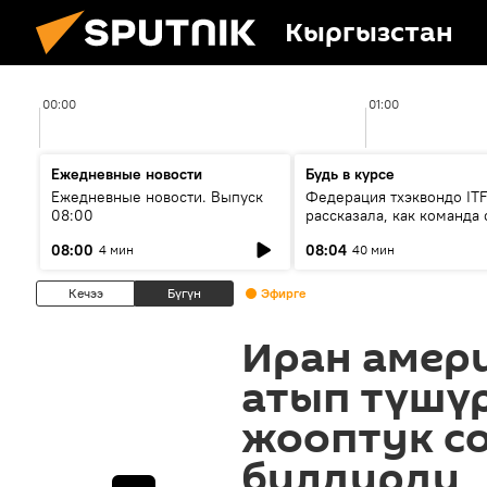
Кыргызстан
00:00
01:00
Ежедневные новости
Будь в курсе
Ежедневные новости. Выпуск
Федерация тхэквондо IT
08:00
рассказала, как команда 
жертвой мошенников
08:00
08:04
4 мин
40 мин
Кечээ
Бүгүн
Эфирге
Иран амер
атып түшүр
жооптук с
билдирди