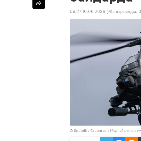
09:27 10.06.2026
(Жаңыртылды:
0
©
Sputnik
/ Стрингер
/
Медиабанкка өтү