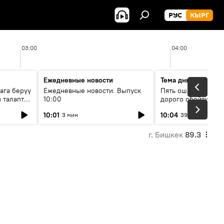
РУС
КЫРГ
03:00
04:00
Ежедневные новости
Тема дня
ага берүү
Ежедневные новости. Выпуск
Пять ошибок котор
 талаптар
10:00
дорого обойтись п
жилья
10:01
10:04
3 мин
39 мин
г. Бишкек
89.3