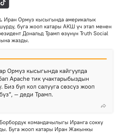
.
Иран Ормуз кысыгында америкалык
шүрдү, буга жооп катары АКШ үч этап менен
резидент Дональд Трамп өзүнүн Truth Social
сына жазды.
тар Ормуз кысыгында кайгуулда
бап Apache тик учактарыбыздын
. Биз бул кол салууга сөзсүз жооп
үз”, — деди Трамп.
 Борбордук командачылыгы Иранга сокку
ды. Буга жооп катары Иран Жакынкы