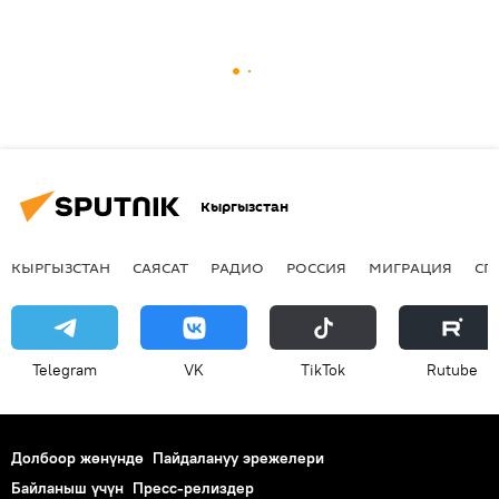
Кыргызстан
КЫРГЫЗСТАН
САЯСАТ
РАДИО
РОССИЯ
МИГРАЦИЯ
СП
Telegram
VK
ТikТоk
Rutube
Долбоор жөнүндө
Пайдалануу эрежелери
Байланыш үчүн
Пресс-релиздер