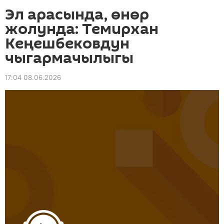
Эл арасында, өнөр
жолунда: Темирхан
Кеңешбековдун
чыгармачылыгы
17:04 08.06.2026