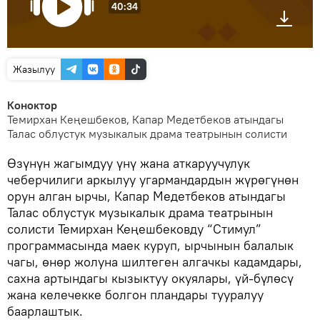
40:34
Жазылуу
Коноктор
Темирхан Кеңешбеков, Капар Медетбеков атындагы
Талас облустук музыкалык драма театрынын солисти
Өзүнүн жагымдуу үнү жана аткаруучулук
чеберчилиги аркылуу угармандардын жүрөгүнөн
орун алган ырчы, Капар Медетбеков атындагы
Талас облустук музыкалык драма театрынын
солисти Темирхан Кеңешбековду “Стимул”
программасында маек куруп, ырчынын балалык
чагы, өнөр жолуна шилтеген алгачкы кадамдары,
сахна артындагы кызыктуу окуялары, үй-бүлөсү
жана келечекке болгон пландары тууралуу
баарлаштык.