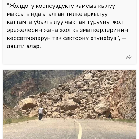
"Жолдогу коопсуздукту камсыз кылуу
максатында аталган тилке аркылуу
каттамга убактылуу чыкпай турууну, жол
эрежелерин жана жол кызматкерлеринин
көрсөтмөлөрүн так сактоону өтүнөбүз", —
дешти алар.