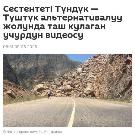
Сестентет! Түндүк —
Түштүк альтернативалуу
жолунда таш кулаган
учурдун видеосу
09:51 05.06.2026
© Фото / пресс-служба Минтранса