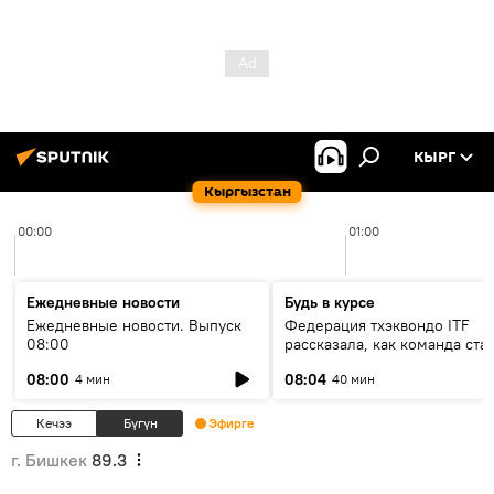
КЫРГ
Кыргызстан
00:00
01:00
Ежедневные новости
Будь в курсе
Ежедневные новости. Выпуск
Федерация тхэквондо ITF
08:00
рассказала, как команда ста
жертвой мошенников
08:00
08:04
4 мин
40 мин
Кечээ
Бүгүн
Эфирге
г. Бишкек
89.3