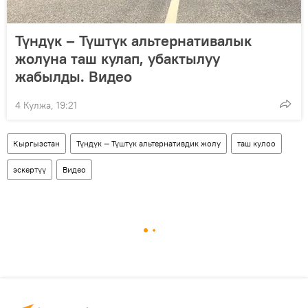
Түндүк – Түштүк альтернативалык
жолуна таш кулап, убактылуу
жабылды. Видео
4 Кулжа, 19:21
Кыргызстан
Түндүк — Түштүк альтернативдик жолу
таш кулоо
эскертүү
Видео