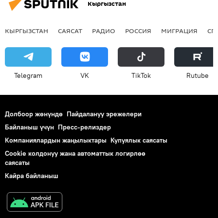
Кыргызстан
КЫРГЫЗСТАН
САЯСАТ
РАДИО
РОССИЯ
МИГРАЦИЯ
СП
Telegram
VK
ТikТоk
Rutube
Долбоор жөнүндө
Пайдалануу эрежелери
Байланыш үчүн
Пресс-релиздер
Компаниялардын жаңылыктары
Купуялык саясаты
Cookie колдонуу жана автоматтык логирлөө
саясаты
Кайра байланыш