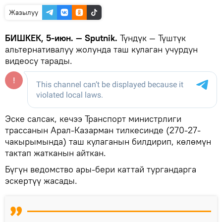
Жазылуу
БИШКЕК, 5-июн. — Sputnik.
Түндүк — Түштүк
альтернативалуу жолунда таш кулаган учурдун
видеосу тарады.
Эске салсак, кечээ Транспорт министрлиги
трассанын Арал-Казарман тилкесинде (270-27-
чакырымында) таш кулаганын билдирип, көлөмүн
тактап жатканын айткан.
Бүгүн ведомство ары-бери каттай тургандарга
эскертүү жасады.