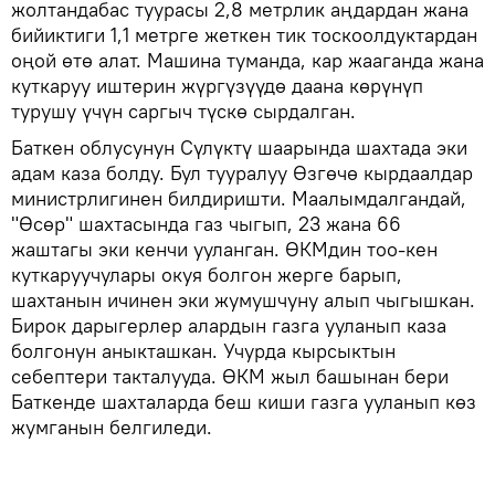
жолтандабас туурасы 2,8 метрлик аңдардан жана
бийиктиги 1,1 метрге жеткен тик тоскоолдуктардан
оңой өтө алат. Машина туманда, кар жааганда жана
куткаруу иштерин жүргүзүүдө даана көрүнүп
турушу үчүн саргыч түскө сырдалган.
Баткен облусунун Сүлүктү шаарында шахтада эки
адам каза болду. Бул тууралуу Өзгөчө кырдаалдар
министрлигинен билдиришти. Маалымдалгандай,
"Өсөр" шахтасында газ чыгып, 23 жана 66
жаштагы эки кенчи ууланган. ӨКМдин тоо-кен
куткаруучулары окуя болгон жерге барып,
шахтанын ичинен эки жумушчуну алып чыгышкан.
Бирок дарыгерлер алардын газга ууланып каза
болгонун аныкташкан. Учурда кырсыктын
себептери такталууда. ӨКМ жыл башынан бери
Баткенде шахталарда беш киши газга ууланып көз
жумганын белгиледи.