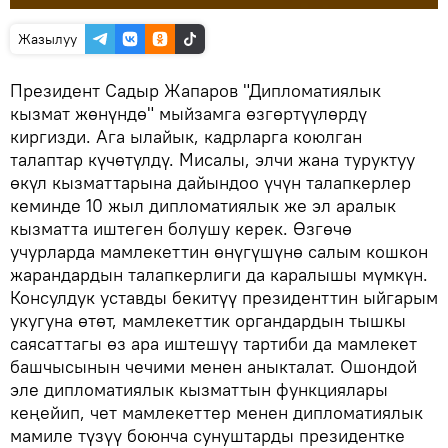
Жазылуу
Президент Садыр Жапаров "Дипломатиялык
кызмат жөнүндө" мыйзамга өзгөртүүлөрдү
киргизди. Ага ылайык, кадрларга коюлган
талаптар күчөтүлдү. Мисалы, элчи жана туруктуу
өкүл кызматтарына дайындоо үчүн талапкерлер
кеминде 10 жыл дипломатиялык же эл аралык
кызматта иштеген болушу керек. Өзгөчө
учурларда мамлекеттин өнүгүшүнө салым кошкон
жарандардын талапкерлиги да каралышы мүмкүн.
Консулдук уставды бекитүү президенттин ыйгарым
укугуна өтөт, мамлекеттик органдардын тышкы
саясаттагы өз ара иштешүү тартиби да мамлекет
башчысынын чечими менен аныкталат. Ошондой
эле дипломатиялык кызматтын функциялары
кеңейип, чет мамлекеттер менен дипломатиялык
мамиле түзүү боюнча сунуштарды президентке