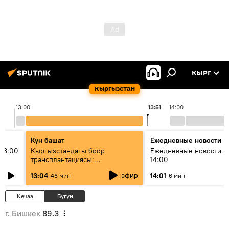
КЫРГ
Кыргызстан
13:00
13:51
14:00
Күн башат
Ежедневные новости
13:00
Кыргызстандагы боор
Ежедневные новости. 
трансплантациясы:
14:00
жетишкендиктер жана өнүгүү
эфир
13:04
14:01
46 мин
6 мин
келечеги
Кечээ
Бүгүн
г. Бишкек
89.3