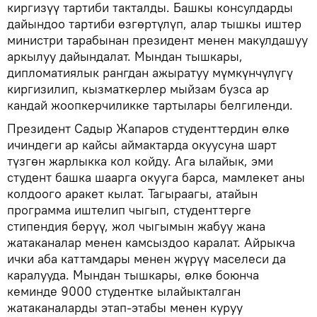
киргизүү тартиби такталды. Башкы консулдарды
дайындоо тартиби өзгөртүлүп, алар тышкы иштер
министри тарабынан президент менен макулдашуу
аркылуу дайындалат. Мындан тышкары,
дипломатиялык рангдан ажыратуу мүмкүнчүлүгү
киргизилип, кызматкерлер мыйзам бузса ар
кандай жоопкерчиликке тартылары белгиленди.
Президент Садыр Жапаров студенттердин өлкө
ичиндеги ар кайсы аймактарда окуусуна шарт
түзгөн жарлыкка кол койду. Ага ылайык, эми
студент башка шаарга окууга барса, мамлекет аны
колдоого аракет кылат. Тагыраагы, атайын
программа иштелип чыгып, студенттерге
стипендия берүү, жол чыгымын жабуу жана
жатаканалар менен камсыздоо каралат. Айрыкча
ички аба каттамдары менен жүрүү маселеси да
каралууда. Мындан тышкары, өлкө боюнча
кеминде 9000 студентке ылайыкталган
жатаканаларды этап-этабы менен куруу