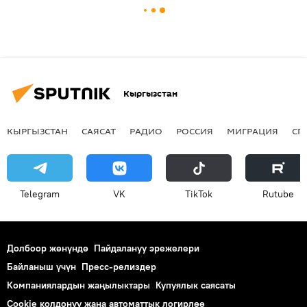
Кыргызстан
КЫРГЫЗСТАН
САЯСАТ
РАДИО
РОССИЯ
МИГРАЦИЯ
СП
Telegram
VK
ТikТоk
Rutube
Долбоор жөнүндө
Пайдалануу эрежелери
Байланыш үчүн
Пресс-релиздер
Компаниялардын жаңылыктары
Купуялык саясаты
Cookie колдонуу жана автоматтык логирлөө