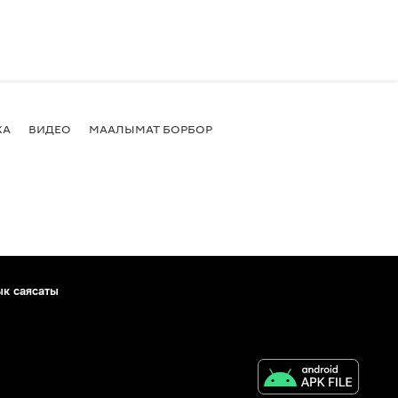
КА
ВИДЕО
МААЛЫМАТ БОРБОР
ык саясаты