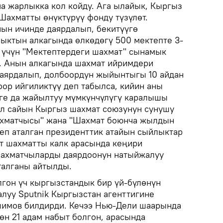
а жарлыкка кол койду. Ага ылайык, Кыргыз
Шахматты өнүктүрүү фонду түзүлөт.
ын ичинде даярдалып, бекитүүгө
ыктын алкагында өлкөдөгү 500 мектепте 3-
 үчүн "Мектептердеги шахмат" сынамык
. Анын алкагында шахмат ийримдери
даярдалып, долбоордун жыйынтыгы 10 айдан
оор ийгиликтүү деп табылса, кийин аны
ге да жайылтуу мүмкүнчүлүгү каралышы
л сайын Кыргыз шахмат союзунун сунушу
хматчысы" жана "Шахмат боюнча жылдын
п аталган президенттик атайын сыйлыктар
т шахматты калк арасында кеңири
шахматчыларды даярдоонун натыйжалуу
талганы айтылды.
лгон үч кыргызстандык бир үй-бүлөнүн
алуу Sputnik Кыргызстан агенттигине
шимов билдирди. Кечээ Нью-Дели шаарында
өн 21 адам набыт болгон, арасында