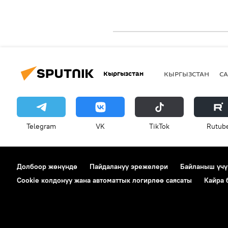
Кыргызстан
КЫРГЫЗСТАН
СА
Telegram
VK
ТikТоk
Rutub
Долбоор жөнүндө
Пайдалануу эрежелери
Байланыш үчү
Cookie колдонуу жана автоматтык логирлөө саясаты
Кайра