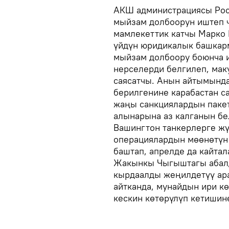
АКШ администрациясы Рос
мыйзам долбоорун иштеп ч
мамлекеттик катчы Марко 
үйдүн юридикалык башкар
мыйзам долбоору боюнча и
нерселерди белгилеп, маку
саясатчы. Анын айтымында
берилгенине карабастан са
жаңы санкциялардын пакет
алынарына аз калганын бе
Вашингтон танкерлерге жү
операциялардын мөөнөтүн 
баштап, апрелде да кайта
Жакынкы Чыгыштагы абалд
кырдаалды жеңилдетүү ара
айтканда, мунайдын ири к
кескин көтөрүлүп кетишин