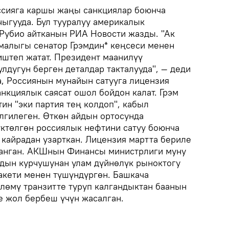
сияга каршы жаңы санкциялар боюнча
ыгууда. Бул тууралуу америкалык
Рубио айтканын РИА Новости жазды. "Ак
малыгы сенатор Грэмдин* кеңсеси менен
штеп жатат. Президент маанилүү
лдугун берген деталдар такталууда", — деди
, Россиянын мунайын сатууга лицензия
нкциялык саясат ошол бойдон калат. Грэм
ин "эки партия тең колдоп", кабыл
лгилеген. Өткөн айдын ортосунда
ктөлгөн россиялык нефтини сатуу боюнча
кайрадан узарткан. Лицензия мартта бериле
ланган. АКШнын Финансы министрлиги муну
ын курчушунан улам дүйнөлүк рыноктогу
кети менен түшүндүргөн. Башкача
өлөмү транзитте туруп калгандыктан баанын
е жол бербеш үчүн жасалган.