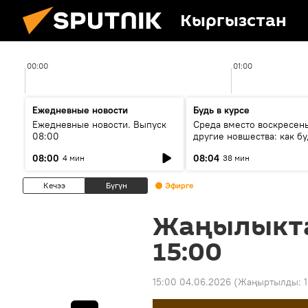
Кыргызстан
00:00
01:00
Ежедневные новости
Будь в курсе
Ежедневные новости. Выпуск
Среда вместо воскресень
08:00
другие новшества: как бу
проходить выборы в КР?
08:00
08:04
4 мин
38 мин
Кечээ
Бүгүн
Эфирге
Жаңылыкт
15:00
15:00 04.06.2026
(Жаңыртылды: