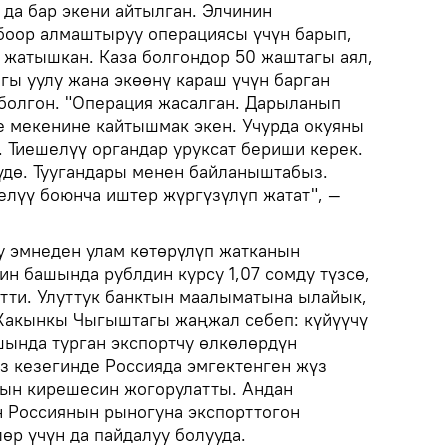
да бар экени айтылган. Элчинин
боор алмаштыруу операциясы үчүн барып,
 жатышкан. Каза болгондор 50 жаштагы аял,
гы уулу жана экөөнү караш үчүн барган
болгон. "Операция жасалган. Дарыланып
е мекенине кайтышмак экен. Учурда окуяны
. Тиешелүү органдар уруксат бериши керек.
дө. Туугандары менен байланыштабыз.
елүү боюнча иштер жүргүзүлүп жатат", —
су эмнеден улам көтөрүлүп жатканын
н башында рублдин курсу 1,07 сомду түзсө,
етти. Улуттук банктын маалыматына ылайык,
акынкы Чыгыштагы жаңжал себеп: күйүүчү
шында турган экспортчу өлкөлөрдүн
өз кезегинде Россияда эмгектенген жүз
ын кирешесин жогорулатты. Андан
 Россиянын рыногуна экспорттогон
өр үчүн да пайдалуу болууда.