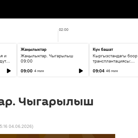
02:00
Жаңылыктар
Күн башат
я и
Жаңылыктар. Чыгарылыш
Кыргызстандагы боор
дут
09:00
трансплантациясы:
жетишкендиктер жана
09:00
09:04
4 мин
46 мин
келечеги
ар. Чыгарылыш
15:16 04.06.2026
)