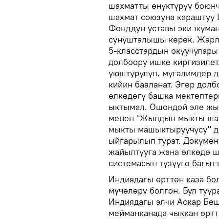
шахматты өнүктүрүү боюнч
шахмат союзуна караштуу 
Фонддун уставы эки жуман
сунушталышы керек. Жарл
5-класстардын окуучулары
долбоору ишке киргизилет
уюштурулуп, мугалимдер 
кийин бааланат. Эгер долб
өлкөдөгү башка мектептер
ыктымал. Ошондой эле жы
менен "Жылдын мыкты ша
мыкты машыктыруучусу" де
ыйгарылып турат. Докумен
жайылтууга жана өлкөдө 
системасын түзүүгө багыт
Индиядагы өрттөн каза бо
мүчөлөрү болгон. Бул туур
Индиядагы элчи Аскар Бе
мейманканада чыккан өртт