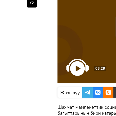
03:28
Жазылуу
Шахмат мамлекеттик соци
багыттарынын бири катар