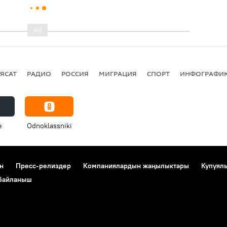
ЯСАТ
РАДИО
РОССИЯ
МИГРАЦИЯ
СПОРТ
ИНФОГРАФИ
e
Odnoklassniki
н
Пресс-релиздер
Компаниялардын жаңылыктары
Купуял
 байланыш