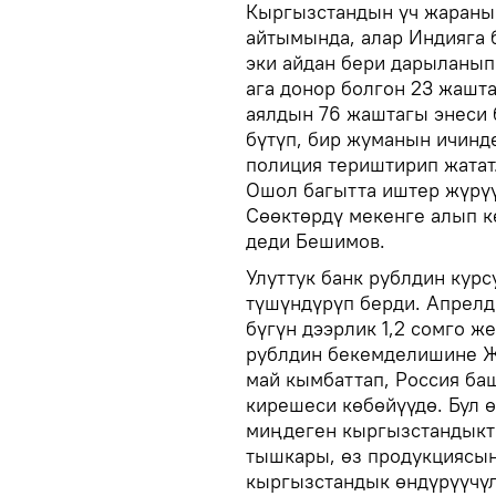
Кыргызстандын үч жараны 
айтымында, алар Индияга 
эки айдан бери дарыланып
ага донор болгон 23 жашта
аялдын 76 жаштагы энеси 
бүтүп, бир жуманын ичинд
полиция териштирип жатат
Ошол багытта иштер жүрүү
Сөөктөрдү мекенге алып к
деди Бешимов.
Улуттук банк рублдин кур
түшүндүрүп берди. Апрелди
бүгүн дээрлик 1,2 сомго ж
рублдин бекемделишине Ж
май кымбаттап, Россия ба
кирешеси көбөйүүдө. Бул 
миңдеген кыргызстандыкт
тышкары, өз продукциясын
кыргызстандык өндүрүүчүл