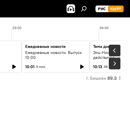
РУС
КЫРГ
03:00
04:00
Ежедневные новости
Тема дня
Ежедневные новости. Выпуск
Эль-Ниньо, жара и 
10:00
действительно вли
 өнүгүү
погоду в Кыргызст
10:01
10:13
3 мин
38 мин
г. Бишкек
89.3