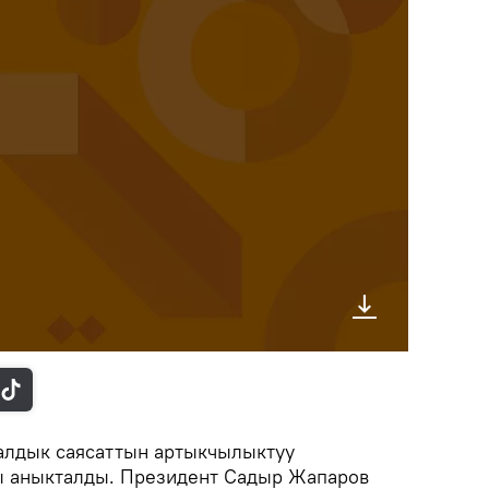
алдык саясаттын артыкчылыктуу
ы аныкталды. Президент Садыр Жапаров