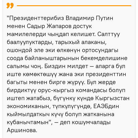
"Президенттерибиз Владимир Путин
менен Садыр Жапаров достук
мамилелерди чыңдап келишет. Салттуу
баалуулуктарды, тарыхый алаканы,
ошондой эле эки өлкөнүн ортосундагы
соода байланыштарынын бекемделишине
салымы чоң. Биздин милдет — аларга бул
иште көмөктөшүү жана эки президенттин
багыты менен бирге жүрүү. Бул жерде
бирдиктүү орус-кыргыз командасы болуп
иштеп жатабыз, бүгүнкү күндө Кыргызстан
экономиканын, түпкүлүгүндө, ЕАЭБдин
кыймылдаткыч күчү болуп жатканына
кубанычтамын", — деп кошумчалады
Аршинова.