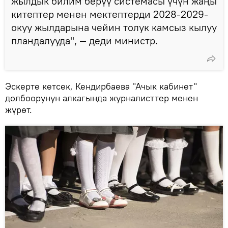
жылдык билим берүү системасы үчүн жаңы
китептер менен мектептерди 2028-2029-
окуу жылдарына чейин толук камсыз кылуу
пландалууда", — деди министр.
Эскерте кетсек, Кендирбаева "Ачык кабинет"
долбоорунун алкагында журналисттер менен
жүрөт.