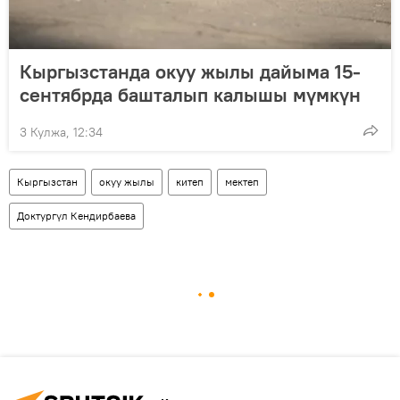
Кыргызстанда окуу жылы дайыма 15-
сентябрда башталып калышы мүмкүн
3 Кулжа, 12:34
Кыргызстан
окуу жылы
китеп
мектеп
Доктургүл Кендирбаева