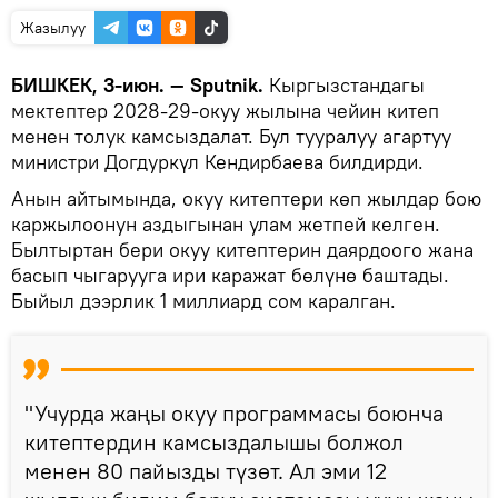
Жазылуу
БИШКЕК, 3-июн. — Sputnik.
Кыргызстандагы
мектептер 2028-29-окуу жылына чейин китеп
менен толук камсыздалат. Бул тууралуу агартуу
министри Догдуркүл Кендирбаева билдирди.
Анын айтымында, окуу китептери көп жылдар бою
каржылоонун аздыгынан улам жетпей келген.
Былтыртан бери окуу китептерин даярдоого жана
басып чыгарууга ири каражат бөлүнө баштады.
Быйыл дээрлик 1 миллиард сом каралган.
"Учурда жаңы окуу программасы боюнча
китептердин камсыздалышы болжол
менен 80 пайызды түзөт. Ал эми 12