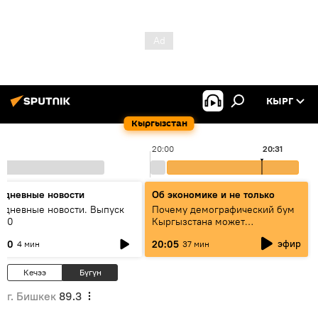
КЫРГ
Кыргызстан
20:00
20:31
едневные новости
Об экономике и не только
едневные новости. Выпуск
Почему демографический бум
:00
Кыргызстана может
превратиться в проблему и как
эфир
:00
20:05
4 мин
37 мин
этого избежать
Кечээ
Бүгүн
г. Бишкек
89.3