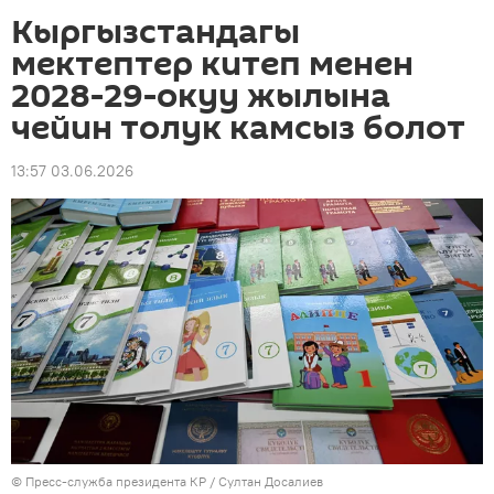
Кыргызстандагы
мектептер китеп менен
2028-29-окуу жылына
чейин толук камсыз болот
13:57 03.06.2026
©
Пресс-служба президента КР / Султан Досалиев