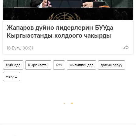
Жапаров дүйнө лидерлерин БУУда
Кыргызстанды колдоого чакырды
18 Бугу, 00:31
Дүйнөдө
Кыргызстан
БУУ
Филиппиндер
добуш берүү
жеңиш