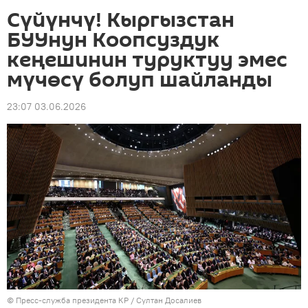
Сүйүнчү! Кыргызстан
БУУнун Коопсуздук
кеңешинин туруктуу эмес
мүчөсү болуп шайланды
23:07 03.06.2026
©
Пресс-служба президента КР / Султан Досалиев