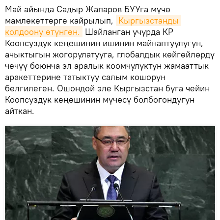
Май айында Садыр Жапаров БУУга мүчө
мамлекеттерге кайрылып,
Кыргызстанды 
колдоону өтүнгөн.
Шайланган учурда КР
Коопсуздук кеңешинин ишинин майнаптуулугун,
ачыктыгын жогорулатууга, глобалдык көйгөйлөрдү
чечүү боюнча эл аралык коомчулуктун жамааттык
аракеттерине татыктуу салым кошорун
белгилеген. Ошондой эле Кыргызстан буга чейин
Коопсуздук кеңешинин мүчөсү болбогондугун
айткан.