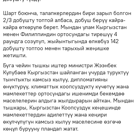
Шарт боюнча, талапкерлердин бири зарыл болгон
2/3 добушту топтой албаса, добуш берүү кайра-
кайра өткөрүлө берет. Мындан улам Кыргызстан
менен Филиппиндин ортосундагы тирешүү 4
раундга созулуп, жыйынтыгында өлкөбүз 142
добушту топтоо менен тарыхый жеңишке
жетишти.
Буга чейин тышкы иштер министри Жээнбек
Кулубаев Кыргызстан шайланган учурда туруктуу
тынчтыкты камсыз кылуу, дипломатияны
өнүктүрүү, климаттык коопсуздукту күчөтүү жана
мамлекеттер ортосундагы ишенимди бекемдөө
маселелерин алдыга жылдырарын айткан. Мындан
тышкары, Кыргызстан Коопсуздук кеңешинде
мамлекеттердин адилеттүү жана кеңири
өкүлчүлүгүн камсыз кылуу маселесине өзгөчө
көңүл бурууну пландап жатат.