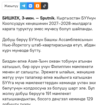
Жазылуу
БИШКЕК, 3-июн. — Sputnik.
Кыргызстан БУУнун
Коопсуздук кеңешинин 2027–2028-жылдарга
карата туруктуу эмес мүчөсү болуп шайланды.
Добуш берүү БУУнун Башкы Ассамблеясынын
Нью-Йорктогу штаб-квартирасында өтүп, абдан
курч мүнөздө бүттү.
Биздин өлкө Азия-Тынч океан тобунун атынан
катышып, бир орун үчүн Филиппин мамлекети
менен ат салышты. Эрежеге ылайык, жеңишке
жетүү үчүн талапкер өлкө жыйынга катышкан
БУУга мүчө мамлекеттердин кеминде үчтөн эки
бөлүгүнүн колдоосуна ээ болушу шарт эле. Бул
жолку добуш берүүгө 191 мамлекет
катышкандыктан, босого деңгээл кеминде 129
добушту түздү.