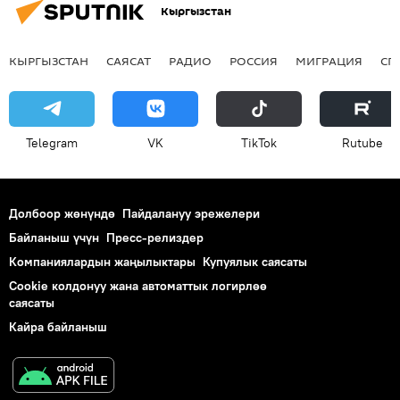
Кыргызстан
КЫРГЫЗСТАН
САЯСАТ
РАДИО
РОССИЯ
МИГРАЦИЯ
СП
Telegram
VK
ТikТоk
Rutube
Долбоор жөнүндө
Пайдалануу эрежелери
Байланыш үчүн
Пресс-релиздер
Компаниялардын жаңылыктары
Купуялык саясаты
Cookie колдонуу жана автоматтык логирлөө
саясаты
Кайра байланыш