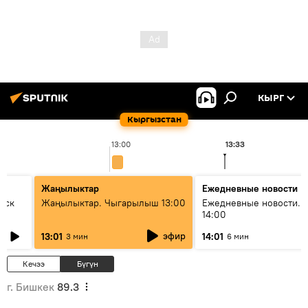
КЫРГ
Кыргызстан
13:00
13:33
Жаңылыктар
Ежедневные новости
уск
Жаңылыктар. Чыгарылыш 13:00
Ежедневные новости. 
14:00
эфир
13:01
14:01
3 мин
6 мин
Кечээ
Бүгүн
г. Бишкек
89.3