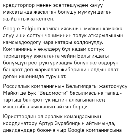
кредиторлор менен эсептешүүдөн качуу
максатында жасалган болушу мүмкүн деген
жыйынтыкка келген.
Google Belgium компаниясынын мүлкүн камакка
алуу иши соттун чечиминин толук аткарылышын
камсыздоодогу чара катары колдонулду.
Компаниянын өкүлдөрү бул кадам соттук
териштирүү аяктаганга чейин Бельгиядагы
бөлүмдүн реструктуризация болуп же өздөрүн
банкрот деп жарыялап жиберишин алдын алат
деген ишенимде турушат.
Россиялык компаниянын Бельгиядагы жактоочусу
Майкл де Бук "Ведомости" басылмасына талаш-
тартыш банкроттук иштин алкагынан кең
масштабга чыкканын айтып берди.
Юристтердин эл аралык командасынын
координатору Артур Зурабяндын айтымында,
дивиденддер боюнча чыр Google компаниясына