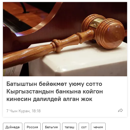
Батыштын бейөкмөт уюму сотто
Кыргызстандын банкына койгон
кинесин далилдей алган жок
7 Чын Куран, 18:18
Дүйнөдө
Россия
Бельгия
талаш
сот
чечим