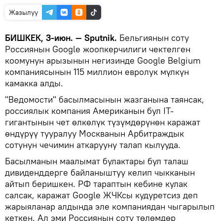
Жазылуу
БИШКЕК, 3-июн. — Sputnik.
Бельгиянын соту
Россиянын Google жоопкерчилиги чектелген
коомунун арызынын негизинде Google Belgium
компаниясынын 115 миллион евролук мүлкүн
камакка алды.
"Ведомости" басылмасынын жазганына таянсак,
россиялык компания Американын бул IT-
гигантынын чет өлкөлүк түзүмдөрүнөн каражат
өндүрүү тууралуу Москванын Арбитраждык
сотунун чечимин аткарууну талап кылууда.
Басылманын маалымат булактары бул талаш
дивиденддерге байланыштуу келип чыкканын
айтып беришкен. РФ тараптын кебине кулак
салсак, каражат Google ЖЧКсы кудуретсиз деп
жарыяланар алдында эле компаниядан чыгарылып
кеткен. Ал эми Россиянын соту төлөмдөр