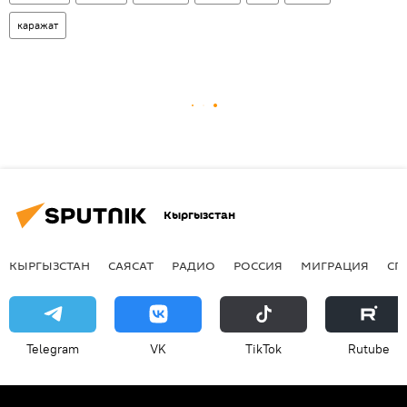
каражат
Кыргызстан
КЫРГЫЗСТАН
САЯСАТ
РАДИО
РОССИЯ
МИГРАЦИЯ
СП
Telegram
VK
ТikТоk
Rutube