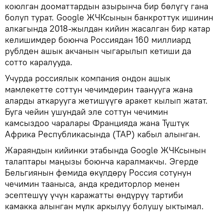
коюлган дооматтардын азырынча бир бөлүгү гана
болуп турат. Google ЖЧКсынын банкроттук ишинин
алкагында 2018-жылдан кийин жасалган бир катар
келишимдер боюнча Россиядан 160 миллиард
рублден ашык акчанын чыгарылып кетиши да
сотто каралууда.
Учурда россиялык компания ондон ашык
мамлекетте соттун чечимдерин таанууга жана
аларды аткарууга жетишүүгө аракет кылып жатат.
Буга чейин ушундай эле соттун чечимин
камсыздоо чаралары Францияда жана Түштүк
Африка Республикасында (ТАР) кабыл алынган.
Жараяндын кийинки этабында Google ЖЧКсынын
талаптары маңызы боюнча каралмакчы. Эгерде
Бельгиянын фемида өкүлдөрү Россия сотунун
чечимин тааныса, анда кредиторлор менен
эсептешүү үчүн каражатты өндүрүү тартиби
камакка алынган мүлк аркылуу болушу ыктымал.