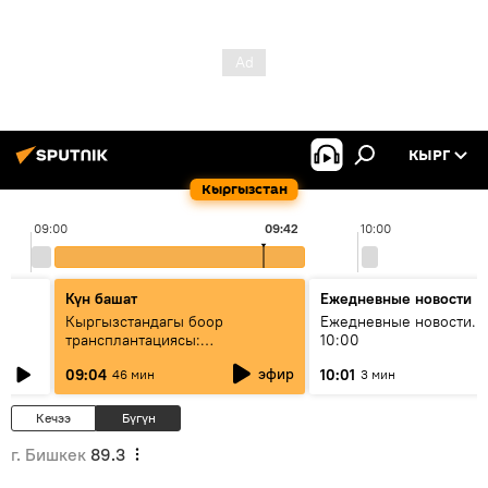
КЫРГ
Кыргызстан
09:00
09:42
10:00
Күн башат
Ежедневные новости
Кыргызстандагы боор
Ежедневные новости. 
трансплантациясы:
10:00
жетишкендиктер жана өнүгүү
эфир
09:04
10:01
46 мин
3 мин
келечеги
Кечээ
Бүгүн
г. Бишкек
89.3