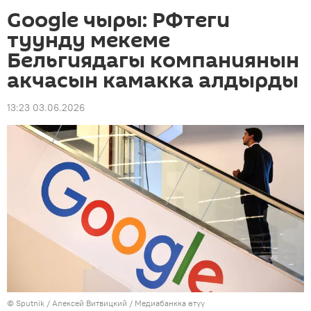
Google чыры: РФтеги
туунду мекеме
Бельгиядагы компаниянын
акчасын камакка алдырды
13:23 03.06.2026
©
Sputnik
/ Алексей Витвицкий
/
Медиабанкка өтүү