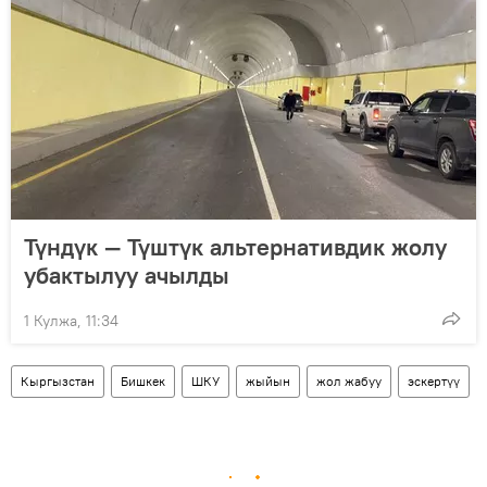
Түндүк — Түштүк альтернативдик жолу
убактылуу ачылды
1 Кулжа, 11:34
Кыргызстан
Бишкек
ШКУ
жыйын
жол жабуу
эскертүү