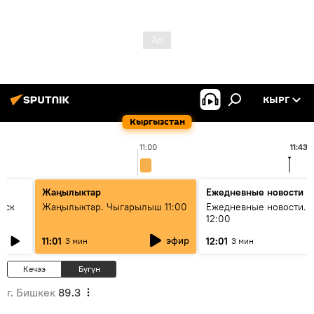
КЫРГ
Кыргызстан
11:00
11:43
Жаңылыктар
Ежедневные новости
уск
Жаңылыктар. Чыгарылыш 11:00
Ежедневные новости. 
12:00
эфир
11:01
12:01
3 мин
3 мин
Кечээ
Бүгүн
г. Бишкек
89.3