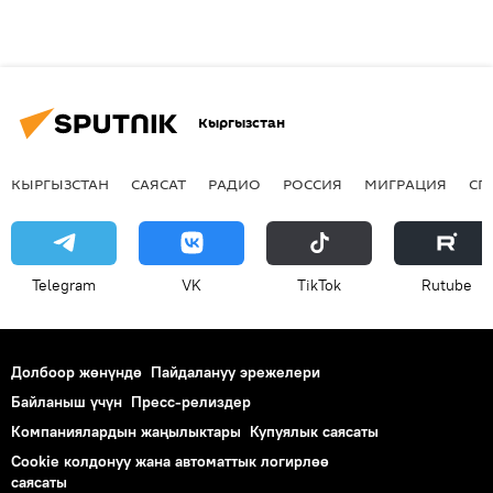
Кыргызстан
КЫРГЫЗСТАН
САЯСАТ
РАДИО
РОССИЯ
МИГРАЦИЯ
СП
Telegram
VK
ТikТоk
Rutube
Долбоор жөнүндө
Пайдалануу эрежелери
Байланыш үчүн
Пресс-релиздер
Компаниялардын жаңылыктары
Купуялык саясаты
Cookie колдонуу жана автоматтык логирлөө
саясаты