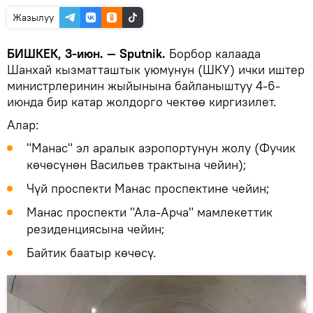
Жазылуу
БИШКЕК, 3-июн. — Sputnik.
Борбор калаада
Шанхай кызматташтык уюмунун (ШКУ) ички иштер
министрлеринин жыйынына байланыштуу 4-6-
июнда бир катар жолдорго чектөө киргизилет.
Алар:
"Манас" эл аралык аэропортунун жолу (Фучик
көчөсүнөн Васильев трактына чейин);
Чүй проспекти Манас проспектине чейин;
Манас проспекти "Ала-Арча" мамлекеттик
резиденциясына чейин;
Байтик баатыр көчөсү.