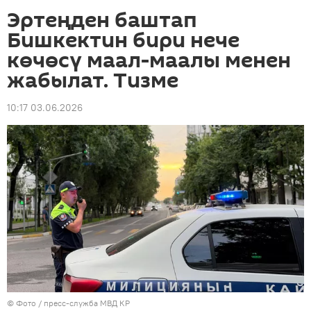
Эртеңден баштап
Бишкектин бири нече
көчөсү маал-маалы менен
жабылат. Тизме
10:17 03.06.2026
© Фото / пресс-служба МВД КР