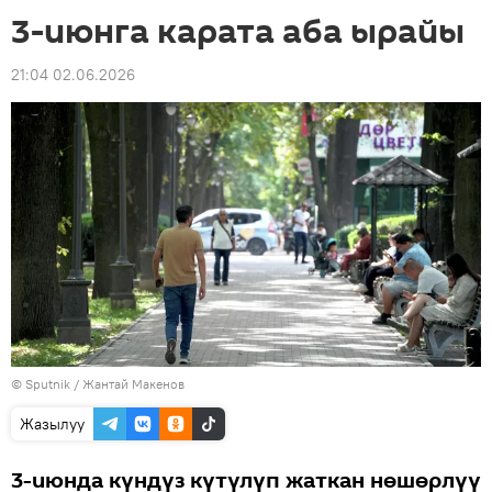
3-июнга карата аба ырайы
21:04 02.06.2026
©
Sputnik
/ Жантай Макенов
Жазылуу
3-июнда күндүз күтүлүп жаткан нөшөрлүү