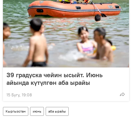
39 градуска чейин ысыйт. Июнь
айында күтүлгөн аба ырайы
15 Бугу, 19:08
Кыргызстан
июнь
аба ырайы