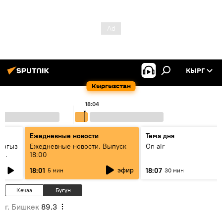
КЫРГ
Кыргызстан
18:04
Ежедневные новости
Тема дня
ыргыз
Ежедневные новости. Выпуск
On air
н
18:00
эфир
18:01
18:07
5 мин
30 мин
Кечээ
Бүгүн
г. Бишкек
89.3