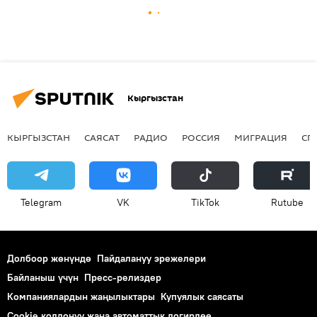
Кыргызстан
КЫРГЫЗСТАН
САЯСАТ
РАДИО
РОССИЯ
МИГРАЦИЯ
СП
Telegram
VK
ТikТоk
Rutube
Долбоор жөнүндө
Пайдалануу эрежелери
Байланыш үчүн
Пресс-релиздер
Компаниялардын жаңылыктары
Купуялык саясаты
Cookie колдонуу жана автоматтык логирлөө