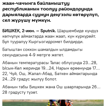
жаан-чачынга байланыштуу
республиканын тоолуу райондорунда
дарыяларда суунун деңгээли көтөрүлүп,
сел жүрүшү мүмкүн.
БИШКЕК, 2-июн. — Sputnik.
Шаршембиде күндүз
көпчүлүк аймактарда жаан жаап, күн күркүрөйт.
Бул тууралуу Кыргызгидромет билдирди.
Батыштан соккон шамалдын ылдамдыгы
секундасына 4-9 метрге жетет.
Абанын температурасы Талас облусунда 23…28,
Ысык-Көл жеринде 19…24, Нарын өрөөнүндө 17…
22, Чүй, Ош, Жалал-Абад, Баткен аймактарында
24…29 градус жылуу болот.
Абанын табы Бишкек жана Ош шаарларында 26…
28 градусту түзөт.