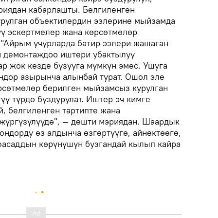
эриядан кабарлашты. Белгиленген
урулган объектилердин ээлерине мыйзамда
үү эскертмелер жана көрсөтмөлөр
"Айрым учурларда батир ээлери жашаган
н демонтаждоо иштери убактылуу
р жок кезде бузууга мүмкүн эмес. Ушуга
дор азырынча алынбай турат. Ошол эле
рсөтмөлөр берилген мыйзамсыз курулган
үү түрдө буздурулат. Иштер эч кимге
й, белгиленген тартипте жана
жүргүзүлүүдө", — дешти мэриядан. Шаардык
ондорду өз алдынча өзгөртүүгө, айнектөөгө,
фасаддын көрүнүшүн бузгандай кылып кайра