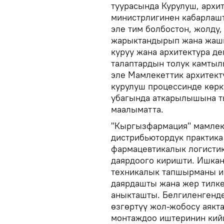
туурасында Курулуш, архи
министрлигинен кабарлашт
эле тим болбостон, жолду,
жарыктандырып жана жаш
куруу жана архитектура д
талаптардын толук камты
эле Мамлекеттик архитект
курулуш процессинде көрк
убагында аткарылышына ты
маалыматта.
"Кыргызфармация" мамлек
дистрибьютордук практика
фармацевтикалык логисти
даярдоого киришти. Ишка
техникалык тапшырманы и
даярдашты жана жер тилке
аныкташты. Белгиленгенде
өзгөртүү жол-жобосу аякт
монтаждоо иштеринин кийи