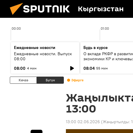
Кыргызстан
00:00
01:00
Ежедневные новости
Будь в курсе
Ежедневные новости. Выпуск
О вкладе РКФР в развити
08:00
экономики КР и ключевы
секторах до 2030 года
08:00
08:04
4 мин
55 мин
Кечээ
Бүгүн
Эфирге
Жаңылыкт
13:00
13:00 02.06.2026
(Жаңыртылды: