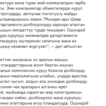
тектура жана турак жай-коммуналдык чарба
ы. Эми компаниялар объектилерди куруп
 тротуарды, автоунаа токтотуучу жайды
ылдандырышы керек."Мындан ары Шаар
епартаменти долбоорлорду кароодо аталган
лышын милдеттүү түрдө текшерет. Ошондой
ура-курулуш көзөмөлдөө департаменти
төндүрүү иштеринин сапатына жана өз
кыр көзөмөл жүргүзөт", — деп айтылган
еттик ишканасы эл аралык жакшы
 стандарттарына жооп берген өзүнүн
калык комплексин куруу боюнча долбоорду
нанын маалыматына ылайык, учурда адистер
штеп чыгып, алдын ала эскиздик долбоорду
синин чек араларын алгачкы ирет
й, мыйзамда каралган жер категориясын
агандан кийин, долбоорлоо жана курулуш-
нки этаптарына өтүү пландалууда. Ошондой