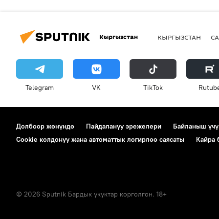
Кыргызстан
КЫРГЫЗСТАН
СА
Telegram
VK
ТikТоk
Rutub
Долбоор жөнүндө
Пайдалануу эрежелери
Байланыш үчү
Cookie колдонуу жана автоматтык логирлөө саясаты
Кайра
© 2026 Sputnik Бардык укуктар корголгон. 18+