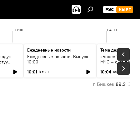
РУС
КЫРГ
03:00
04:00
Ежедневные новости
Тема дня
өрдүн
Ежедневные новости. Выпуск
«Более 1200 сёл в 
отуу
10:00
МЧС — о климате, 
системе оповещен
10:01
10:04
3 мин
49 мин
населения
г. Бишкек
89.3