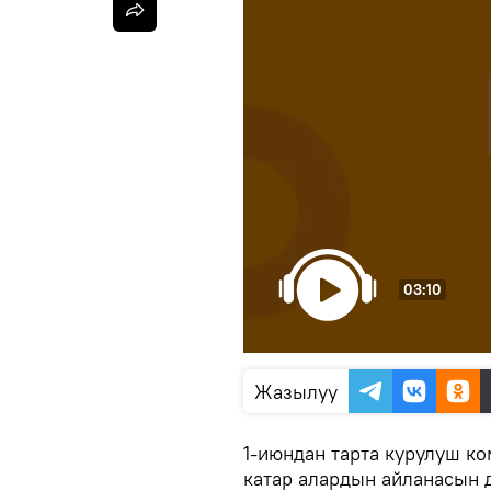
03:10
Жазылуу
1-июндан тарта курулуш к
катар алардын айланасын д