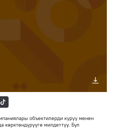
омпаниялары объектилерди куруу менен
а көрктөндүрүүгө милдеттүү. Бул