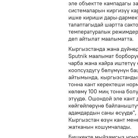
эле объектте кампадагы з
системаларын киргизүү ка
ишке кириши дары-дармек
талаптагыдай шартта сакт
температуралык режимдерд
деп айтылат маалыматта.
Кыргызстанда жана дүйнөд
Sputnik маалымат борбору
чарба жана кайра иштетүү
коопсуздугу бөлүмүнүн б
айтымында, кыргызстанды
тонна кант керектеши нор
көлөмү 100 миң тонна болу
этүүдө. Ошондой эле кант 
көйгөйлөрүнө байланышту
адамдардын саны өсүүдө",
Кыргызстан өзүн кант мен
жатканын кошумчалады.
Бишкекте мыйзамсыз чоңой