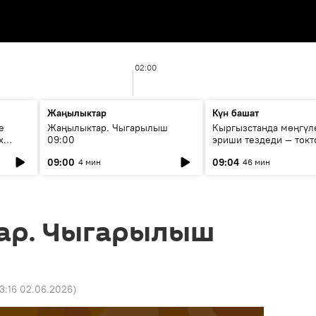
02:00
Жаңылыктар
Күн башат
е
Жаңылыктар. Чыгарылыш
Кыргызстанда мөңгүл
х
09:00
эриши тездеди — токт
мүмкүн эмеспи?
09:00
09:04
4 мин
46 мин
ар. Чыгарылыш
13:16 02.06.2026
)