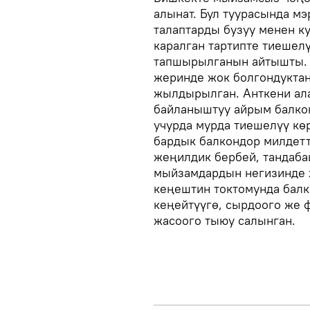
алынат. Бул туурасында м
талаптарды бузуу менен к
каралган тартипте тиешел
тапшырылганын айтышты. 
жеринде жок болгондукта
жылдырылган. Анткени ала
байланыштуу айрым балкон
учурда мурда тиешелүү кө
бардык балкондор милдетт
жеңилдик бербей, тандаба
мыйзамдардын негизинде 
кеңештин токтомунда балк
кеңейтүүгө, сырдоого же 
жасоого тыюу салынган.