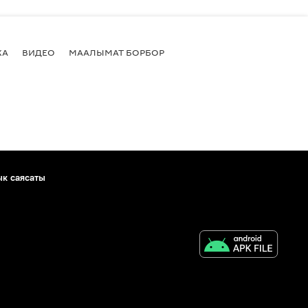
КА
ВИДЕО
МААЛЫМАТ БОРБОР
ык саясаты