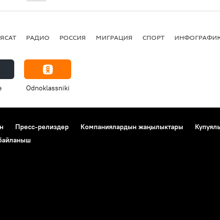
ЯСАТ
РАДИО
РОССИЯ
МИГРАЦИЯ
СПОРТ
ИНФОГРАФИ
e
Odnoklassniki
н
Пресс-релиздер
Компаниялардын жаңылыктары
Купуял
 байланыш