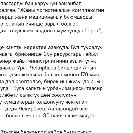
апастарды башкаруунун заманбап
ралган. "Жаңы логистикалык комплекстин
терди жана медициналык буюмдарды
оого, анын ичинде зарыл болгон
и толук камсыздоого мүмкүндүк берет", -
ө кантты керектөө азаюуда. Бул тууралуу
ндагы брифингде Суу ресурстары, айыл
 өнөр жайы министрлигинин азык-түлүк
ашчысы Уран Чекирбаев билдирди.Анын
ктардын жылына болжол менен 170 миң
ма деп эсептелсе, бирок иш жүзүндө анын
уда. "Буга калктын урбанизациясы таасир
диабети сыяктуу ден соолуктун
у кумшекерди колдонууну чектеген
 — деди Чекирбаев. Ал ошондой эле
ен болжол менен 80 пайыз камсыздап
тулган балкондор кайра буздурулуп,