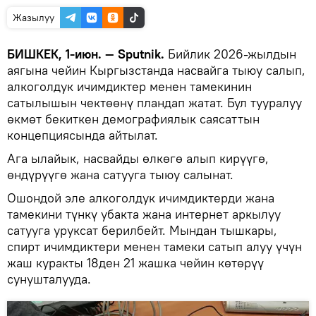
Жазылуу
БИШКЕК, 1-июн. — Sputnik.
Бийлик 2026-жылдын
аягына чейин Кыргызстанда насвайга тыюу салып,
алкоголдук ичимдиктер менен тамекинин
сатылышын чектөөнү пландап жатат. Бул тууралуу
өкмөт бекиткен демографиялык саясаттын
концепциясында айтылат.
Ага ылайык, насвайды өлкөгө алып кирүүгө,
өндүрүүгө жана сатууга тыюу салынат.
Ошондой эле алкоголдук ичимдиктерди жана
тамекини түнкү убакта жана интернет аркылуу
сатууга уруксат берилбейт. Мындан тышкары,
спирт ичимдиктери менен тамеки сатып алуу үчүн
жаш куракты 18ден 21 жашка чейин көтөрүү
сунушталууда.