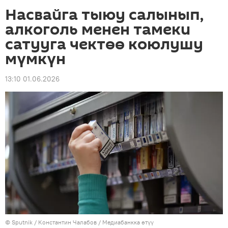
Насвайга тыюу салынып,
алкоголь менен тамеки
сатууга чектөө коюлушу
мүмкүн
13:10 01.06.2026
©
Sputnik
/ Константин Чалабов
/
Медиабанкка өтүү