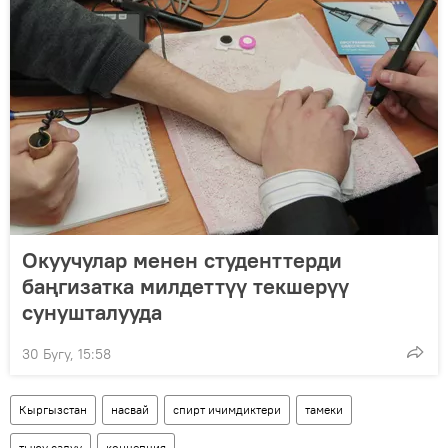
Окуучулар менен студенттерди
баңгизатка милдеттүү текшерүү
сунушталууда
30 Бугу, 15:58
Кыргызстан
насвай
спирт ичимдиктери
тамеки
тыюу салуу
концепция