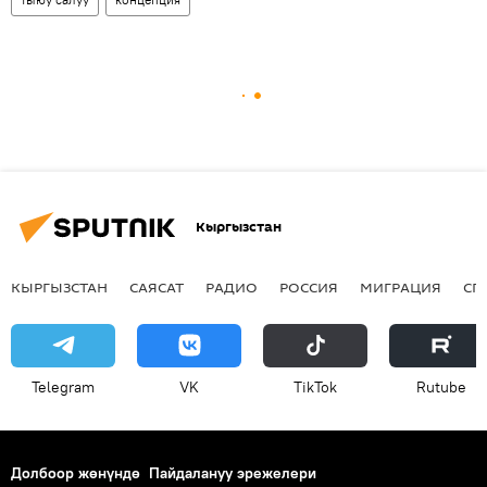
Кыргызстан
КЫРГЫЗСТАН
САЯСАТ
РАДИО
РОССИЯ
МИГРАЦИЯ
СП
Telegram
VK
ТikТоk
Rutube
Долбоор жөнүндө
Пайдалануу эрежелери