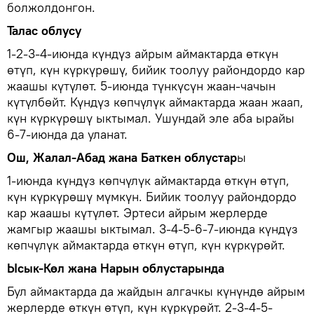
болжолдонгон.
Талас облусу
1-2-3-4-июнда күндүз айрым аймактарда өткүн
өтүп, күн күркүрөшү, бийик тоолуу райондордо кар
жаашы күтүлөт. 5-июнда түнкүсүн жаан-чачын
күтүлбөйт. Күндүз көпчүлүк аймактарда жаан жаап,
күн күркүрөшү ыктымал. Ушундай эле аба ырайы
6-7-июнда да уланат.
Ош, Жалал-Абад жана Баткен облустар
ы
1-июнда күндүз көпчүлүк аймактарда өткүн өтүп,
күн күркүрөшү мүмкүн. Бийик тоолуу райондордо
кар жаашы күтүлөт. Эртеси айрым жерлерде
жамгыр жаашы ыктымал. 3-4-5-6-7-июнда күндүз
көпчүлүк аймактарда өткүн өтүп, күн күркүрөйт.
Ысык-Көл жана Нарын облустарында
Бул аймактарда да жайдын алгачкы күнүндө айрым
жерлерде өткүн өтүп, күн күркүрөйт. 2-3-4-5-