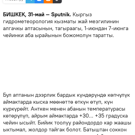
БИШКЕК, 31-май — Sputnik.
Кыргыз
гидрометеорология кызматы жай мезгилинин
алгачкы аптасынын, тагыраагы, 1-июндан 7-июнга
чейинки аба ырайынын божомолун таратты.
Бул аптанын дээрлик бардык күндөрүндө көпчүлүк
аймактарда кыска мөөнөттө өткүн өтүп, күн
күркүрөйт. Анткен менен абанын температурасы
көтөрүлүп, айрым аймактарда +30... +35 градуска
чейин ысыйт. Бийик тоолуу райондордо кар жаашы
ыктымал, жолдор тайгак болот. Батыштан соккон