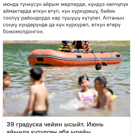
июнда түнкүсүн айрым жерлерде, күндүз көпчүлүк
аймактарда өткүн өтүп, күн күркүрөшү, бийик
тоолуу райондордо кар түшүшү күтүлөт. Аптанын
соңку күндөрүндө да күн күркүрөп, өткүн өтөрү
божомолдонгон.
39 градуска чейин ысыйт. Июнь
айында күтүлгөн аба ырайы