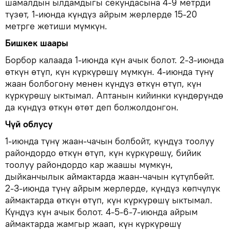
шамалдын ылдамдыгы секундасына 4-9 метрди
түзөт, 1-июнда күндүз айрым жерлерде 15-20
метрге жетиши мүмкүн.
Бишкек шаары
Борбор калаада 1-июнда күн ачык болот. 2-3-июнда
өткүн өтүп, күн күркүрөшү мүмкүн. 4-июнда түнү
жаан болбогону менен күндүз өткүн өтүп, күн
күркүрөшү ыктымал. Аптанын кийинки күндөрүндө
да күндүз өткүн өтөт деп болжолдонгон.
Чүй облусу
1-июнда түнү жаан-чачын болбойт, күндүз тоолуу
райондордо өткүн өтүп, күн күркүрөшү, бийик
тоолуу райондордо кар жаашы мүмкүн,
дыйканчылык аймактарда жаан-чачын күтүлбөйт.
2-3-июнда түнү айрым жерлерде, күндүз көпчүлүк
аймактарда өткүн өтүп, күн күркүрөшү ыктымал.
Күндүз күн ачык болот. 4-5-6-7-июнда айрым
аймактарда жамгыр жаап, күн күркүрөшү