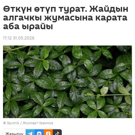
Өткүн өтүп турат. Жайдын
алгачкы жумасына карата
аба ырайы
17:12 31.05.2026
©
Sputnik / Жоомарт Ураимов
Жазылуу