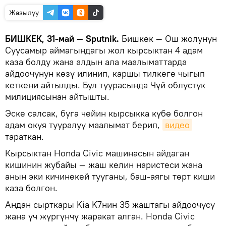
Жазылуу
БИШКЕК, 31-май — Sputnik.
Бишкек — Ош жолунун
Суусамыр аймагындагы жол кырсыктан 4 адам
каза болду жана алдын ала маалыматтарда
айдоочунун көзү илинип, каршы тилкеге чыгып
кеткени айтылды. Бул туурасында Чүй облустук
милициясынан айтышты.
Эске салсак, буга чейин кырсыкка күбө болгон
адам окуя тууралуу маалымат берип,
видео
тараткан.
Кырсыктан Honda Civic машинасын айдаган
кишинин жубайы — жаш келин наристеси жана
анын эки кичинекей тууганы, баш-аягы төрт киши
каза болгон.
Андан сырткары Kia K7нин 35 жаштагы айдоочусу
жана үч жүргүнчү жаракат алган. Honda Civic