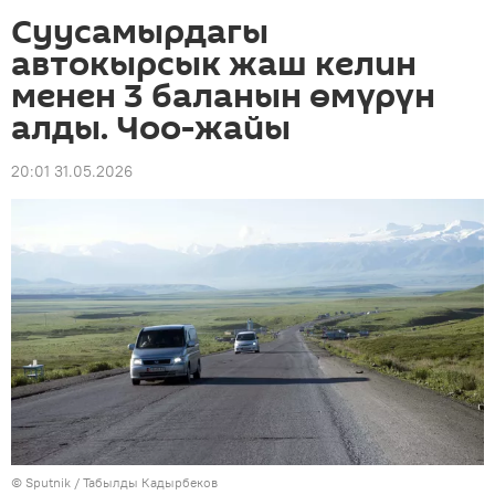
Суусамырдагы
автокырсык жаш келин
менен 3 баланын өмүрүн
алды. Чоо-жайы
20:01 31.05.2026
©
Sputnik / Табылды Кадырбеков