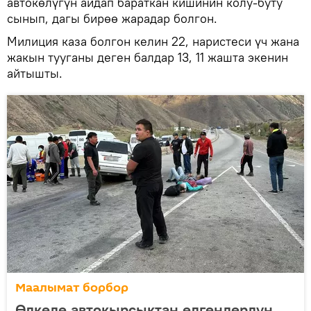
автокөлүгүн айдап бараткан кишинин колу-буту
сынып, дагы бирөө жарадар болгон.
Милиция каза болгон келин 22, наристеси үч жана
жакын тууганы деген балдар 13, 11 жашта экенин
айтышты.
Маалымат борбор
Өлкөдө автокырсыктан өлгөндөрдүн