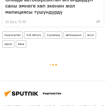
саны эмнеге көп экенин жол
милициясы түшүндүрдү
22 Бугу, 12:30
Кыргызстан
Чүй облусу
Суусамыр
автокырсык
өлүм
келин
бала
Кыргызстан