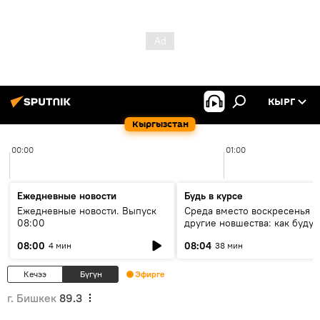
КЫРГ
Кыргызстан
00:00
01:00
Ежедневные новости
Будь в курсе
Ежедневные новости. Выпуск
Среда вместо воскресенья и
08:00
другие новшества: как будут
проходить выборы в КР?
08:00
08:04
4 мин
38 мин
Кечээ
Бүгүн
Эфирге
г. Бишкек
89.3