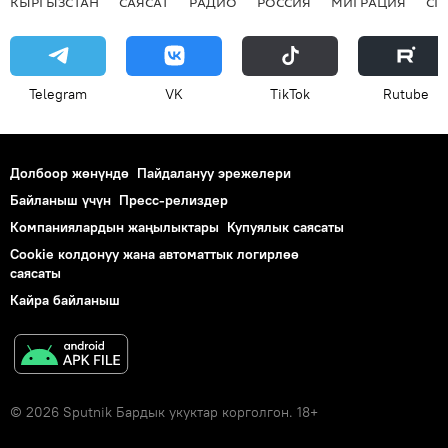
КЫРГЫЗСТАН
САЯСАТ
РАДИО
РОССИЯ
МИГРАЦИЯ
СП
Telegram
VK
ТikТоk
Rutube
Долбоор жөнүндө
Пайдалануу эрежелери
Байланыш үчүн
Пресс-релиздер
Компаниялардын жаңылыктары
Купуялык саясаты
Cookie колдонуу жана автоматтык логирлөө
саясаты
Кайра байланыш
© 2026 Sputnik Бардык укуктар корголгон. 18+