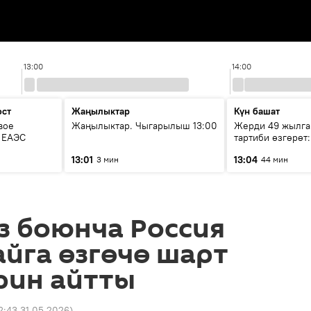
13:00
14:00
ост
Жаңылыктар
Күн башат
вое
Жаңылыктар. Чыгарылыш 13:00
Жерди 49 жылга
о ЕАЭС
тартиби өзгөрөт
эмнени көздөйт
13:01
13:04
3 мин
44 мин
з боюнча Россия
йга өзгөчө шарт
рин айтты
2:43 31.05.2026
)