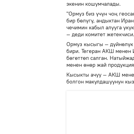
экенин кошумчалады.
"Ормуз биз үчүн чоң геос
бир бөлүгү, андыктан Иран
чечимин кабыл алууга укукт
— деди комитет жетекчиси
Ормуз кысыгы — дүйнөлүк
бири. Тегеран АКШ менен 
бөгөттөп салган. Натыйжа
менен өнөр жай продукция
Кысыкты ачуу — АКШ мене
болгон макулдашуунун кыз