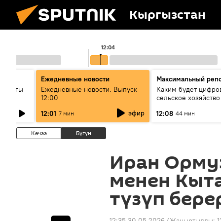
Кыргызстан
12:04
Ежедневные новости
Максимальный реп
гындагы
Ежедневные новости. Выпуск
Каким будет цифро
12:00
сельское хозяйств
к кызмат
эфир
12:01
12:08
7 мин
44 мин
ө
Кечээ
Бүгүн
Иран Орму
менен Кыта
түзүп бере
12:35 30.05.2026
(Жаңыртылды:
1