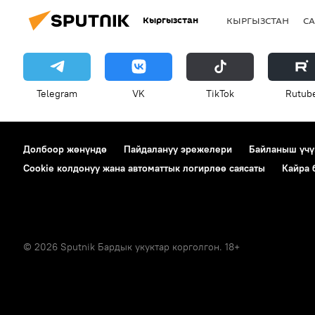
Кыргызстан
КЫРГЫЗСТАН
СА
Telegram
VK
ТikТоk
Rutub
Долбоор жөнүндө
Пайдалануу эрежелери
Байланыш үчү
Cookie колдонуу жана автоматтык логирлөө саясаты
Кайра
© 2026 Sputnik Бардык укуктар корголгон. 18+