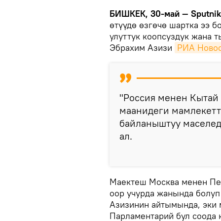
БИШКЕК, 30-май — Sputni
өтүүдө өзгөчө шартка ээ б
улуттук коопсуздук жана 
Эбрахим Азизи
РИА Новос
"Россия менен Кытай
маанидеги мамлекетт
байланыштуу маселед
ал.
Маектеш Москва менен Пе
оор учурда жанында болуп
Азизинин айтымында, эки м
Парламентарий бул соода 