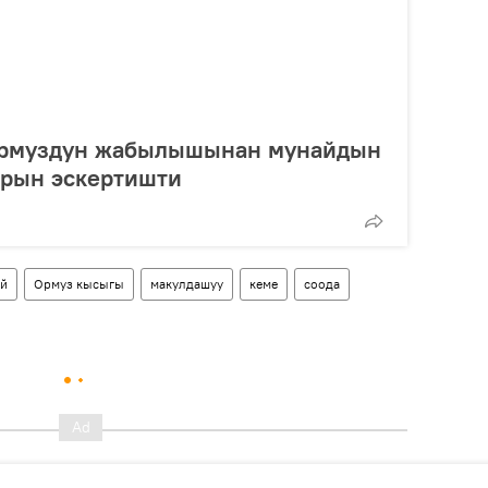
Ормуздун жабылышынан мунайдын
рын эскертишти
й
Ормуз кысыгы
макулдашуу
кеме
соода