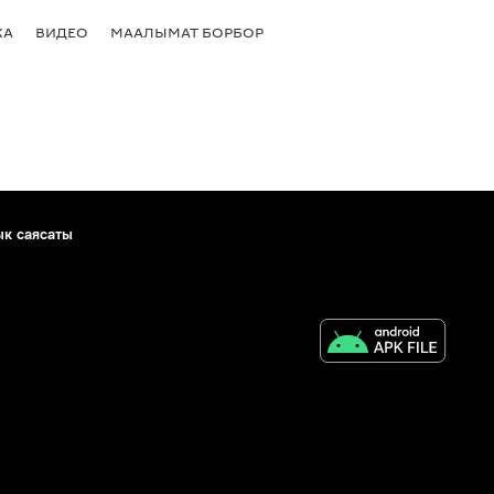
КА
ВИДЕО
МААЛЫМАТ БОРБОР
ык саясаты