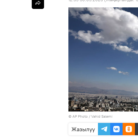
©
AP Photo
/ Vahid Salemi
Жазылуу