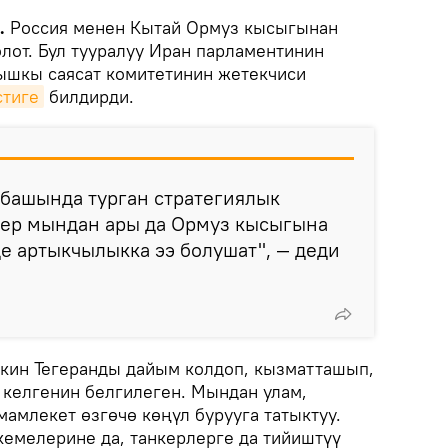
k.
Россия менен Кытай Ормуз кысыгынан
олот. Бул тууралуу Иран парламентинин
тышкы саясат комитетинин жетекчиси
тиге
билдирди.
 башында турган стратегиялык
ер мындан ары да Ормуз кысыгына
е артыкчылыкка ээ болушат", — деди
кин Тегеранды дайым колдоп, кызматташып,
 келгенин белгилеген. Мындан улам,
амлекет өзгөчө көңүл бурууга татыктуу.
кемелерине да, танкерлерге да тийиштүү