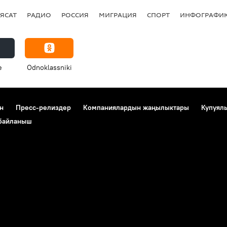
ЯСАТ
РАДИО
РОССИЯ
МИГРАЦИЯ
СПОРТ
ИНФОГРАФИ
e
Odnoklassniki
н
Пресс-релиздер
Компаниялардын жаңылыктары
Купуял
 байланыш