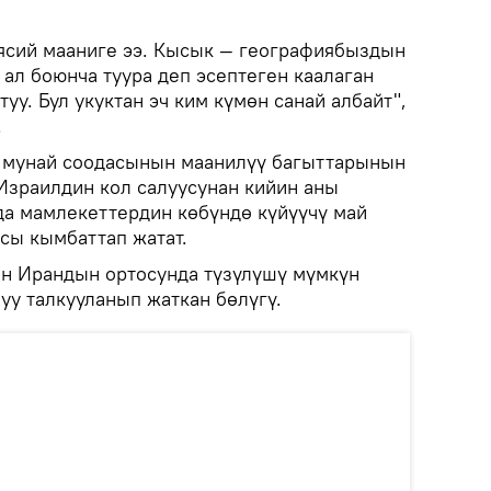
аясий мааниге ээ. Кысык — географиябыздын
 ал боюнча туура деп эсептеген каалаган
уу. Бул укуктан эч ким күмөн санай албайт",
.
 мунай соодасынын маанилүү багыттарынын
Израилдин кол салуусунан кийин аны
да мамлекеттердин көбүндө күйүүчү май
сы кымбаттап жатат.
н Ирандын ортосунда түзүлүшү мүмкүн
уу талкууланып жаткан бөлүгү.