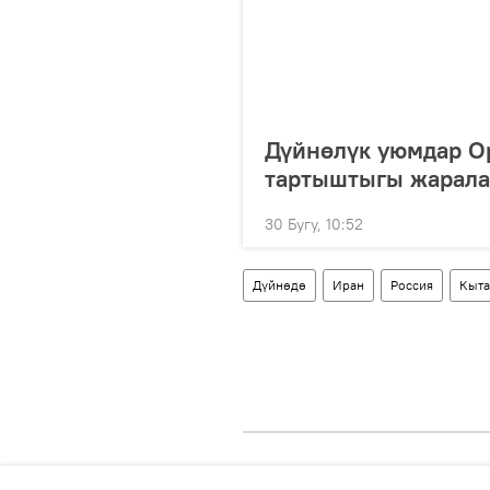
Дүйнөлүк уюмдар 
тартыштыгы жарала
30 Бугу, 10:52
Дүйнөдө
Иран
Россия
Кыта