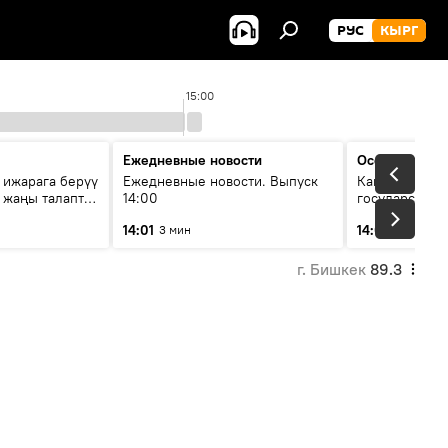
РУС
КЫРГ
15:00
Ежедневные новости
Особый акце
 ижарага берүү
Ежедневные новости. Выпуск
Как складыва
: жаңы талаптар
14:00
государственн
?
России и гео
14:01
14:04
3 мин
56 мин
глазами анал
г. Бишкек
89.3