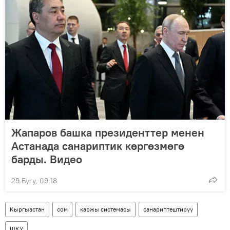
Жапаров башка президенттер менен
Астанада санариптик көргөзмөгө
барды. Видео
29 Бугу, 09:18
Кыргызстан
сом
каржы системасы
санариптештирүү
ШКУ