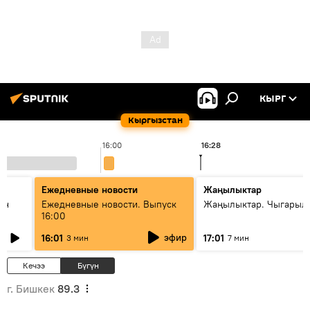
КЫРГ
Кыргызстан
16:00
16:28
Ежедневные новости
Жаңылыктар
ан
Ежедневные новости. Выпуск
Жаңылыктар. Чыгарыл
16:00
эфир
16:01
17:01
3 мин
7 мин
Кечээ
Бүгүн
г. Бишкек
89.3