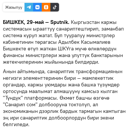
Жазылуу
БИШКЕК, 29-май — Sputnik.
Кыргызстан каржы
системасын ырааттуу санариптештирип, заманбап
система куруп жатат. Бул тууралуу министрлер
кабинетинин төрагасы Адылбек Касымалиев
Бишкекте өтүп жаткан ШКУга мүчө өлкөлөрдүн
финансы министрлери жана улуттук банктарынын
жетекчилеринин жыйынында билдирди.
Анын айтымында, санариптик трансформациянын
негизги элементтеринин бири — мамлекеттик
органдар, каржы уюмдары жана башка түзүмдөр
ортосунда маалымат алмашууну камсыз кылган
"Түндүк" платформасы. Өкмөт башчы өзгөчө
"Санарип сом" долбооруна токтолуп, ал
экономиканын дээрлик бардык тармагын камтыган
эң ири санариптик долбоорлордун бири экени
белгиледи.