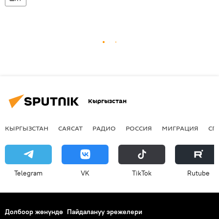
Кыргызстан
КЫРГЫЗСТАН
САЯСАТ
РАДИО
РОССИЯ
МИГРАЦИЯ
СП
Telegram
VK
ТikТоk
Rutube
Долбоор жөнүндө
Пайдалануу эрежелери