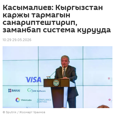
Касымалиев: Кыргызстан
каржы тармагын
санариптештирип,
заманбап система курууда
10:29 29.05.2026
©
Sputnik
/ Жоомарт Ураимов