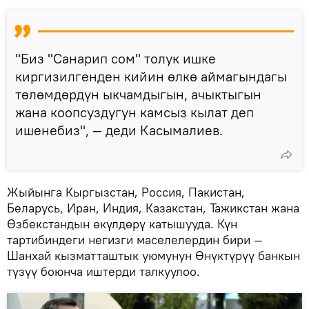
"Биз "Санарип сом" толук ишке
киргизилгенден кийин өлкө аймагындагы
төлөмдөрдүн ыкчамдыгын, ачыктыгын
жана коопсуздугун камсыз кылат деп
ишенебиз", — деди Касымалиев.
Жыйынга Кыргызстан, Россия, Пакистан,
Беларусь, Иран, Индия, Казакстан, Тажикстан жана
Өзбекстандын өкүлдөрү катышууда. Күн
тартибиндеги негизги маселелердин бири —
Шанхай кызматташтык уюмунун Өнүктүрүү банкын
түзүү боюнча иштерди талкуулоо.