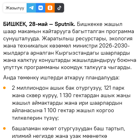
Жазылуу
БИШКЕК, 28-май — Sputnik.
Бишкекке жашыл
шаар макамын кайтарууга багытталган программа
сунушталууда. Жаратылыш ресурстары, экология
жана техникалык көзөмөл министри 2026-2030-
жылдарга арналган Кыргызстандагы шаарларды
жана калктуу конуштарды жашылдандыруу боюнча
улуттук программаны коомдук талкууга чыгарды.
Анда төмөнкү иштерди аткаруу пландалууда:
2 миллиондон ашык бак отургузуу, 121 парк
жана сквер куруу, 1 130 гектардан ашык жаңы
жашыл аймактарды жана ири шаарлардын
айланасына 1 100 гектар жашыл коргоо
тилкелерин түзүү;
башаламан көчөт отургузуудан баш тартып,
илимий негизде жана узак мөөнөткө