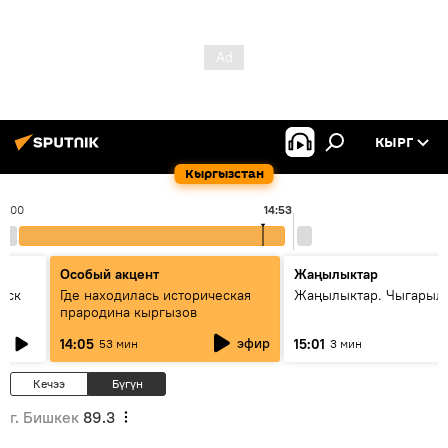
КЫРГ
Кыргызстан
14:00
14:53
Особый акцент
Жаңылыктар
уск
Где находилась историческая
Жаңылыктар. Чыгарыл
прародина кыргызов
эфир
14:05
15:01
53 мин
3 мин
Кечээ
Бүгүн
г. Бишкек
89.3