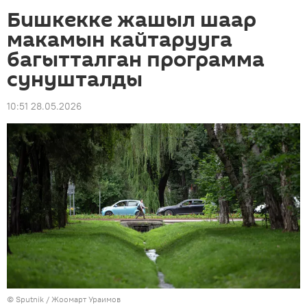
Бишкекке жашыл шаар
макамын кайтарууга
багытталган программа
сунушталды
10:51 28.05.2026
©
Sputnik / Жоомарт Ураимов