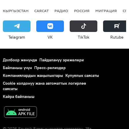
КЫРГЫЗСТАН
САЯСАТ
РАДИО
РОССИЯ
МИГРАЦИЯ
СП
Telegram
VK
ТikТоk
Rutube
Долбоор жөнүндө
Пайдалануу эрежелери
Байланыш үчүн
Пресс-релиздер
Компаниялардын жаңылыктары
Купуялык саясаты
Cookie колдонуу жана автоматтык логирлөө
саясаты
Кайра байланыш
© 2026 Sputnik Бардык укуктар корголгон. 18+