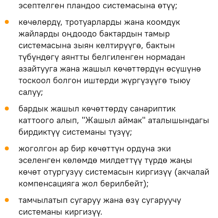
эсептелген пландоо системасына өтүү;
көчөлөрдү, тротуарларды жана коомдук
жайларды оңдоодо бактардын тамыр
системасына зыян келтирүүгө, бактын
түбүндөгү аянтты белгиленген нормадан
азайтууга жана жашыл көчөттөрдүн өсүшүнө
тоскоол болгон иштерди жүргүзүүгө тыюу
салуу;
бардык жашыл көчөттөрдү санариптик
каттоого алып, "Жашыл аймак" аталышындагы
бирдиктүү системаны түзүү;
жоголгон ар бир көчөттүн ордуна эки
эселенген көлөмдө милдеттүү түрдө жаңы
көчөт отургузуу системасын киргизүү (акчалай
компенсацияга жол берилбейт);
тамчылатып сугаруу жана өзү сугаруучу
системаны киргизүү.