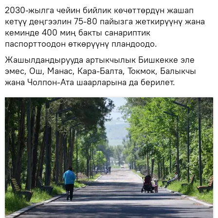
2030-жылга чейин бийлик көчөттөрдүн жашап
кетүү деңгээлин 75-80 пайызга жеткирүүнү жана
кеминде 400 миң бакты санариптик
паспорттоодон өткөрүүнү пландоодо.
Жашылдандырууда артыкчылык Бишкекке эле
эмес, Ош, Манас, Кара-Балта, Токмок, Балыкчы
жана Чолпон-Ата шаарларына да берилет.