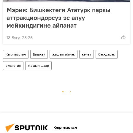
Мэрия: Бишкектеги Ататүрк паркы
аттракциондорсуз эс алуу
мейкиндигине айланат
13 Бугу, 23:26
Кыргызстан
Бишкек
жашыл аймак
көчөт
бак-дарак
экология
жашыл шаар
Кыргызстан