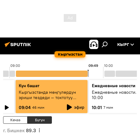
КЫРГ
Кыргызстан
09:00
09:49
10:00
Күн башат
Ежедневные новости
Кыргызстанда мөңгүлөрдүн
Ежедневные новости. 
эриши тездеди — токтотуу
10:00
мүмкүн эмеспи?
эфир
09:04
10:01
46 мин
7 мин
Кечээ
Бүгүн
г. Бишкек
89.3