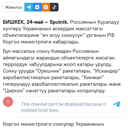
Жазылуу
БИШКЕК, 24-май — Sputnik.
Россиянын Куралдуу
күчтөрү Украинанын аскердик максаттагы
объектилерине "өч алуу соккусун" урганын РФ
Коргоо министрлиги кабарлады.
Бул массалык сокку Киевдин Россиянын
аймагындагы жарандык объектилерге жасаган
террордук чабуулдарына жооп катары урулду.
Сокку урууда "Орешник" ракеталары, "Искандер"
аэробаллистикалык ракеталары, "Кинжал"
гиперүндүү аэробаллистикалык ракеталары жана
"Циркон" канаттуу ракеталары колдонулду.
Коргоо министрлиги соккулар Украинанын