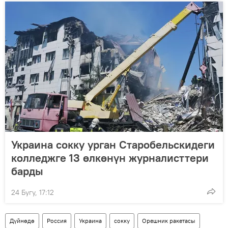
Украина сокку урган Старобельскидеги
колледжге 13 өлкөнүн журналисттери
барды
24 Бугу, 17:12
Дүйнөдө
Россия
Украина
сокку
Орешник ракетасы