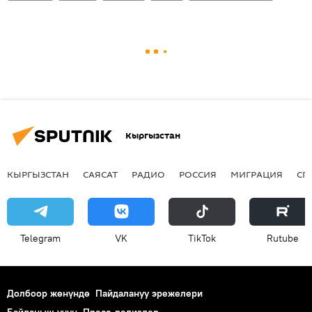
Кыргызстан
КЫРГЫЗСТАН
САЯСАТ
РАДИО
РОССИЯ
МИГРАЦИЯ
СП
Telegram
VK
ТikТоk
Rutube
Долбоор жөнүндө
Пайдалануу эрежелери
Байланыш үчүн
Пресс-релиздер