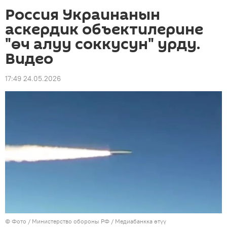
Россия Украинанын
аскердик объектилерине
"өч алуу соккусун" урду.
Видео
17:49 24.05.2026
© Фото / Министерство обороны РФ
/
Медиабанкка өтүү