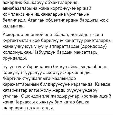
аскердик башкаруу объектилерине,
авиабазаларына жана коргонуу-өнөр жай
комплексинин ишканаларына урулганын
белгиледи. Аталган объектилердин бардыгы жок
кылынган.
Аскерлер ошондой эле абадан, деңизден жана
кургактыктан коё берилүүчү канаттуу ракеталарды
жана учкучсуз учуучу аппараттарды (дрондорду)
колдонушкан. Чабуулдун бардык максаттары
орундалды.
Бүгүн түнү Украинанын бүткүл аймагында абадан
коркунуч тууралуу эскертүү жарыяланды.
Жергиликтүү жалпыга маалымдоо
каражаттарынын билдирүүсүнө караганда, Киевде
катар-катар алты жолу жардыруунун үндөрү
угулган. Ошондой эле жардыруулар Кропивницкий
жана Черкассы сыяктуу бир катар башка
шаарларда да катталды.