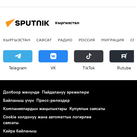
Кыргызстан
КЫРГЫЗСТАН
САЯСАТ
РАДИО
РОССИЯ
МИГРАЦИЯ
СП
Telegram
VK
ТikТоk
Rutube
Долбоор жөнүндө
Пайдалануу эрежелери
Байланыш үчүн
Пресс-релиздер
Компаниялардын жаңылыктары
Купуялык саясаты
Cookie колдонуу жана автоматтык логирлөө
саясаты
Кайра байланыш