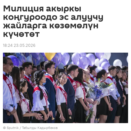
Милиция акыркы
коңгуроодо эс алуучу
жайларга көзөмөлүн
күчөтөт
18:24 23.05.2026
©
Sputnik / Табылды Кадырбеков