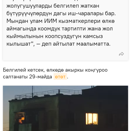
жолугушууларды белгилеп жаткан
бүтүрүүчүлөрдүн дагы иш-чаралары бар.
Мындан улам ИИМ кызматкерлери өлкө
аймагында коомдук тартипти жана жол
кыймылынын коопсуздугун камсыз
кылышат", — деп айтылат маалыматта.
Белгилей кетсек, өлкөдө акыркы коңгуроо
салтанаты 29-майда
өтөт
.