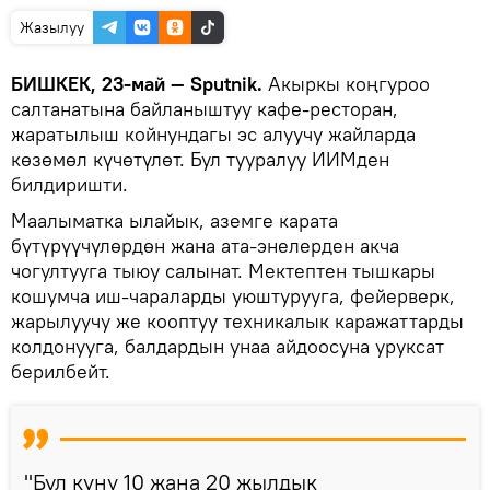
Жазылуу
БИШКЕК, 23-май — Sputnik.
Акыркы коңгуроо
салтанатына байланыштуу кафе-ресторан,
жаратылыш койнундагы эс алуучу жайларда
көзөмөл күчөтүлөт. Бул тууралуу ИИМден
билдиришти.
Маалыматка ылайык, аземге карата
бүтүрүүчүлөрдөн жана ата-энелерден акча
чогултууга тыюу салынат. Мектептен тышкары
кошумча иш-чараларды уюштурууга, фейерверк,
жарылуучу же кооптуу техникалык каражаттарды
колдонууга, балдардын унаа айдоосуна уруксат
берилбейт.
"Бул күнү 10 жана 20 жылдык