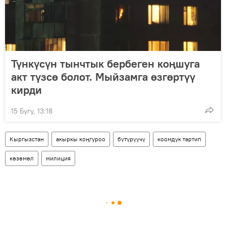
Түнкүсүн тынчтык бербеген коңшуга
акт түзсө болот. Мыйзамга өзгөртүү
кирди
15 Бугу, 13:18
Кыргызстан
акыркы коңгуроо
бүтүрүүчү
коомдук тартип
көзөмөл
милиция