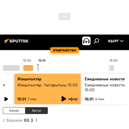
КЫРГ
Кыргызстан
15:00
15:10
16:00
Жаңылыктар
Ежедневные новости
кая
Жаңылыктар. Чыгарылыш 15:00
Ежедневные новости. 
16:00
эфир
15:01
16:01
7 мин
3 мин
Кечээ
Бүгүн
г. Бишкек
89.3