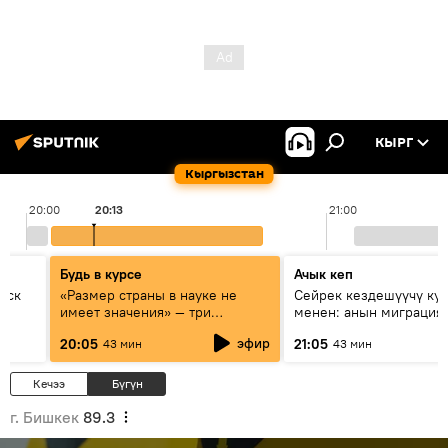
КЫРГ
Кыргызстан
20:00
20:13
21:00
Будь в курсе
Ачык кеп
уск
«Размер страны в науке не
Сейрек кездешүүчү ку
имеет значения» — три
менен: анын миграция
эксперта о сотрудничестве
жолу эмнеден кабар б
эфир
20:05
21:05
43 мин
43 мин
России и Кыргызстана в
образовании и исследованиях
Кечээ
Бүгүн
г. Бишкек
89.3