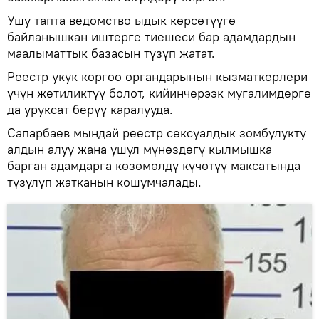
Ушу тапта ведомство ыдык көрсөтүүгө
байланышкан иштерге тиешеси бар адамдардын
маалыматтык базасын түзүп жатат.
Реестр укук коргоо органдарынын кызматкерлери
үчүн жетиликтүү болот, кийинчерээк мугалимдерге
да уруксат берүү каралууда.
Сапарбаев мындай реестр сексуалдык зомбулукту
алдын алуу жана ушул мүнөздөгү кылмышка
барган адамдарга көзөмөлдү күчөтүү максатында
түзүлүп жатканын кошумчалады.