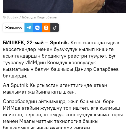
©
Sputnik / Табылды Кадырбеков
Жазылуу
БИШКЕК, 22-май — Sputnik.
Кыргызстанда ыдык
көрсөткөндөр менен бузукулук кылып кишиге
асылгандардын бирдиктүү реестри түзүлөт. Бул
тууралуу ИИМдин Коомдук коопсуздук
кызматынын бөлүм башчысы Данияр Сапарбаев
билдирди.
Ал Sputnik Кыргызстан агенттигинде өткөн
маалымат жыйынга катышкан.
Сапарбаевдин айтымында, жыл башынан бери
ИИМде атайын жумушчу топ иштеп, ага кылмыш
иликтөө, тергөө, коомдук коопсуздук кызматтары
менен Маалыматтык технология башкы
башкармалыгынын өкүлдөрү кирген.