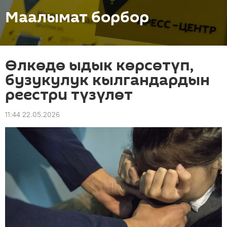
Маалымат борбор
Өлкөдө ыдык көрсөтүп,
бузукулук кылгандардын
реестри түзүлөт
11:44 22.05.2026