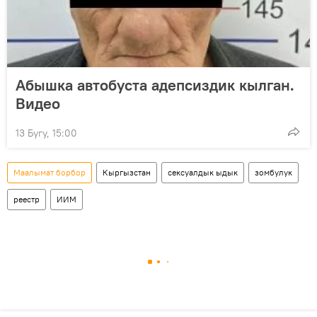
Абышка автобуста адепсиздик кылган.
Видео
13 Бугу, 15:00
Маалымат борбор
Кыргызстан
сексуалдык ыдык
зомбулук
реестр
ИИМ