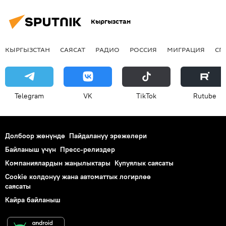
Кыргызстан
КЫРГЫЗСТАН
САЯСАТ
РАДИО
РОССИЯ
МИГРАЦИЯ
СП
Telegram
VK
ТikТоk
Rutube
Долбоор жөнүндө
Пайдалануу эрежелери
Байланыш үчүн
Пресс-релиздер
Компаниялардын жаңылыктары
Купуялык саясаты
Cookie колдонуу жана автоматтык логирлөө
саясаты
Кайра байланыш