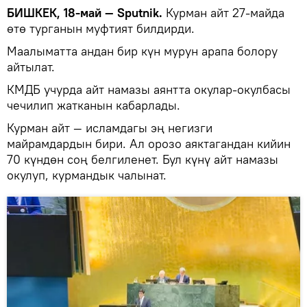
БИШКЕК, 18-май — Sputnik.
Курман айт 27-майда
өтө турганын муфтият билдирди.
Маалыматта андан бир күн мурун арапа болору
айтылат.
КМДБ учурда айт намазы аянтта окулар-окулбасы
чечилип жатканын кабарлады.
Курман айт — исламдагы эң негизги
майрамдардын бири. Ал орозо аяктагандан кийин
70 күндөн соң белгиленет. Бул күнү айт намазы
окулуп, курмандык чалынат.