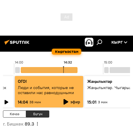
КЫРГ
Кыргызстан
14:00
14:32
15:00
ОГО!
Жаңылыктар
уск
Люди и события, которые не
Жаңылыктар. Чыгарыл
оставили нас равнодушными
эфир
14:04
15:01
38 мин
3 мин
Кечээ
Бүгүн
г. Бишкек
89.3