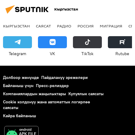
Кыргызстан
КЫРГЫЗСТАН
САЯСАТ
РАДИО
РОССИЯ
МИГРАЦИЯ
СП
Telegram
VK
ТikТоk
Rutube
Долбоор жөнүндө
Пайдалануу эрежелери
Байланыш үчүн
Пресс-релиздер
Компаниялардын жаңылыктары
Купуялык саясаты
Cookie колдонуу жана автоматтык логирлөө
саясаты
Кайра байланыш