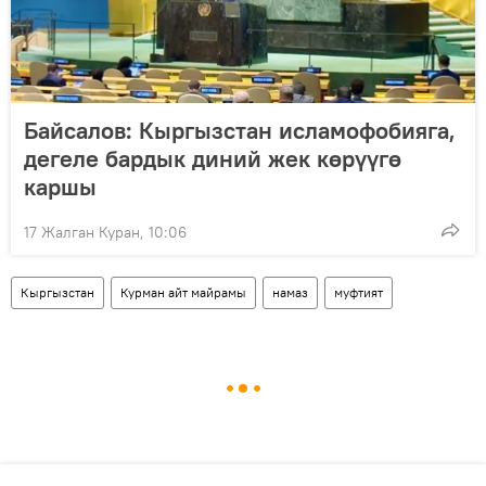
Байсалов: Кыргызстан исламофобияга,
дегеле бардык диний жек көрүүгө
каршы
17 Жалган Куран, 10:06
Кыргызстан
Курман айт майрамы
намаз
муфтият