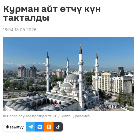
Курман айт өтчү күн
такталды
18:04 18.05.2026
©
Пресс-служба президента КР / Султан Досалиев
Жазылуу