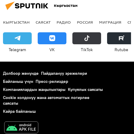
Кыргызстан
КЫРГЫЗСТАН
САЯСАТ
РАДИО
РОССИЯ
МИГРАЦИЯ
СП
Telegram
VK
ТikТоk
Rutube
Долбоор жөнүндө
Пайдалануу эрежелери
Байланыш үчүн
Пресс-релиздер
Компаниялардын жаңылыктары
Купуялык саясаты
Cookie колдонуу жана автоматтык логирлөө
саясаты
Кайра байланыш