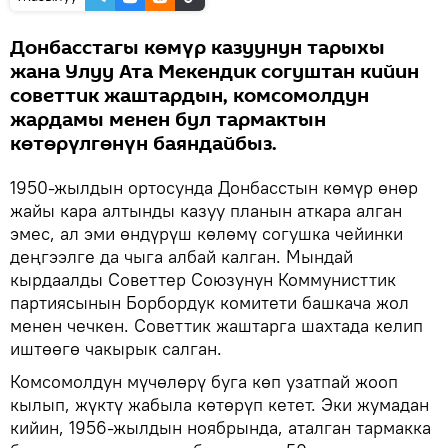
Донбасстагы көмүр казуунун тарыхы
жана Улуу Ата Мекендик согуштан кийин
советтик жаштардын, комсомолдун
жардамы менен бул тармактын
көтөрүлгөнүн баяндайбыз.
1950-жылдын ортосунда Донбасстын көмүр өнөр
жайы кара алтынды казуу планын аткара алган
эмес, ал эми өндүрүш көлөмү согушка чейинки
деңгээлге да чыга албай калган. Мындай
кырдаалды Советтер Союзунун Коммунисттик
партиясынын Борбордук комитети башкача жол
менен чечкен. Советтик жаштарга шахтада келип
иштөөгө чакырык салган.
Комсомолдун мүчөлөрү буга көп узатпай жооп
кылып, жүктү жабыла көтөрүп кетет. Эки жумадан
кийин, 1956-жылдын ноябрында, аталган тармакка