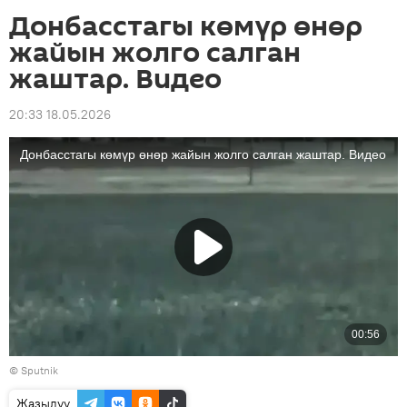
Донбасстагы көмүр өнөр
жайын жолго салган
жаштар. Видео
20:33 18.05.2026
©
Sputnik
Жазылуу