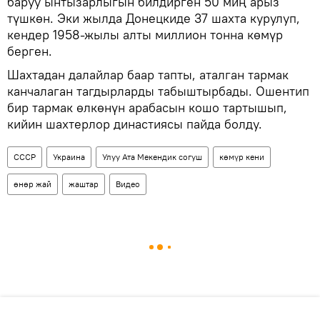
баруу ынтызарлыгын билдирген 50 миң арыз
түшкөн. Эки жылда Донецкиде 37 шахта курулуп,
кендер 1958-жылы алты миллион тонна көмүр
берген.
Шахтадан далайлар баар тапты, аталган тармак
канчалаган тагдырларды табыштырбады. Ошентип
бир тармак өлкөнүн арабасын кошо тартышып,
кийин шахтерлор династиясы пайда болду.
СССР
Украина
Улуу Ата Мекендик согуш
көмүр кени
өнөр жай
жаштар
Видео